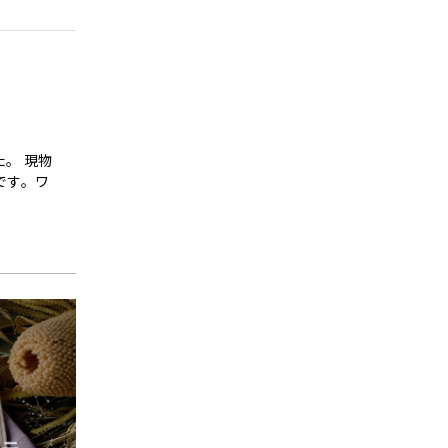
。 現物
です。ワ