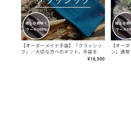
【春夏限定】キジトラ子猫の刺繍／ショー
ブラックレース
2026/07/24
黒レースしか在庫が無かったため、黒レースロングサイ
送通知が来ない。おそらく在庫切れだったのだろう。在
みにしていたのに、残念でたまりません
【オーダーメイド手袋】「クラッシッ
【オーダ
ク」／大切な方へのギフト。手袋を諦
ン」通常
めていた女性へ。本当にフィットする
く、また
¥16,500
【春夏限定】ハチワレ猫の刺繍／ショート
フルオーダーメイド。
ール100
ブラック（黒）
2026/07/22
自宅のネコがハチワレなので、こちらを購入。 毎日暑
もう1つ購入したいのですが、売り切れており 発売され
ご評価ありがとうございます！ ご自宅
っていただけて大変嬉しく思います。毎
をご検討いただいているとのこと、誠に
現在売り切れとなっておりご不便をおか
第ショップにて順次再販を行ってまいり