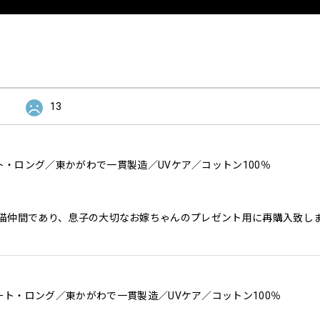
13
・ロング／東かがわで一貫製造／UVケア／コットン100％
猫仲間であり、息子の大切なお嫁ちゃんのプレゼント用に再購入致し
ト・ロング／東かがわで一貫製造／UVケア／コットン100％