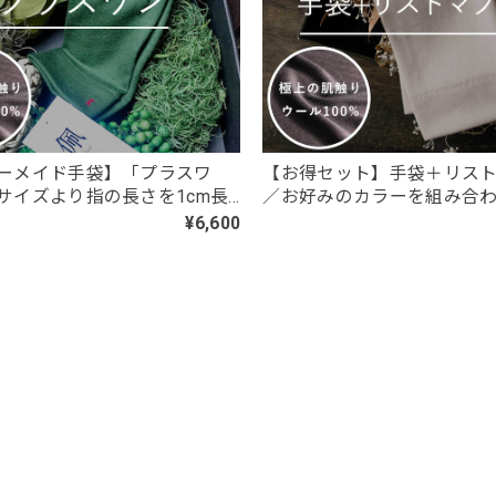
ト・ロング／東かがわで一貫製造／UVケア／コットン100％
ズを注文。 黒が入荷したとのことで、黒ロングを注文したが、一週間
庫切れなら在庫切れと表記して購入できないようにして欲しかったです
ーメイド手袋】「プラスワ
【お得セット】手袋＋リス
サイズより指の長さを1cm長
／お好みのカラーを組み合わ
は短くカスタムオーダー／ウ
セット
¥6,600
・ロング／東かがわで一貫製造／UVケア／コットン100％
％
く、日焼け対策に使用しています。 サラッとしていて使い心地は凄く良
るのを楽しみにしています。
のハチワレちゃんと同じ柄をお選びいただき、サラッとした使い心地も
日のお出かけのお役に立てているようで何よりです。 また、追加での
ありがとうございます。せっかく楽しみにしていただいたにもかかわら
けし大変申し訳ございません。 再入荷につきましては、商品の準備が
ますので、楽しみにお待ちいただけますと幸いです。 これからもお客