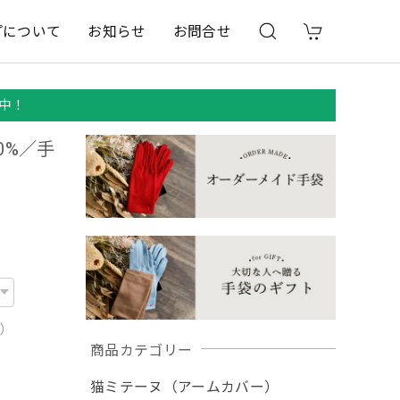
プについて
お知らせ
お問合せ
中！
0%／手
用）
商品カテゴリー
猫ミテーヌ（アームカバー）