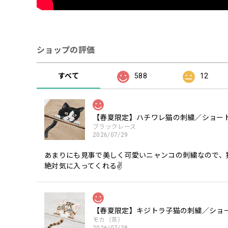
ショップの評価
すべて
588
12
【春夏限定】ハチワレ猫の刺繍／ショート
ブラックレース
2026/07/29
あまりにも見事で美しく可愛いニャンコの刺繍なので、
絶対気に入ってくれる✌️
【春夏限定】キジトラ子猫の刺繍／ショー
モカ（茶）