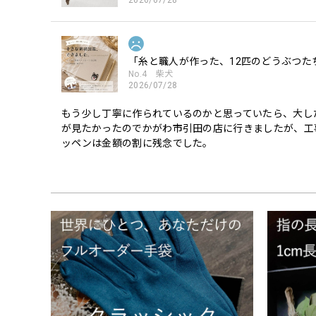
2026/07/28
「糸と職人が作った、12匹のどうぶつた
No.4 柴犬
2026/07/28
もう少し丁寧に作られているのかと思っていたら、大し
が見たかったのでかがわ市引田の店に行きましたが、工
ッペンは金額の割に残念でした。
「糸と職人が作った、12匹のどうぶつた
No.10 トイプードル白
2026/07/27
トイプードル可愛いです。 特に笑顔のトイプードル、主