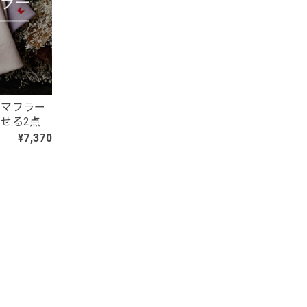
しても発
。 楽し
トマフラー
せる2点
¥7,370
いです。
気に入
ご購入
ず、
整い次
様に喜