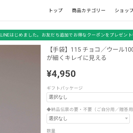
トップ
商品カテゴリー
ショッ
式LINEはじめました。お友だち追加でお得なクーポンをプレゼント
【手袋】115 チョコ／ウール10
が細くキレイに見える
¥4,950
ギフトパッケージ
◆納品伝票の要・不要（ご自分用／贈答
数量