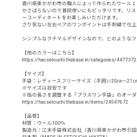
香川県東かがわ市の職人によって作られたウール１
かさばらないので普段使いにもピッタリです。リス
ーコーディネートをお楽しみいただけます。
さり気ない左右ペアのワンポイントは手刺繍で仕上
シンプルなクチマルデザインなので、どのようなフ
【他のカラーはこちら】
https://hacsetouchi.thebase.in/categories/4477372
【サイズ】
手袋：レディースフリーサイズ（手囲い20㎝～21
※サイズは目安です
※指の長さを調整する『プラスワン手袋』のオーダ
https://hacsetouchi.thebase.in/items/24547672
【品質】
材質：ウール100％
製造元：江本手袋株式会社（香川県東かがわ市引田2