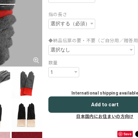
指の長さ
◆納品伝票の要・不要（ご自分用／贈答
数量
International shipping availabl
Add to cart
日本国内にお住まいの方向け
Save