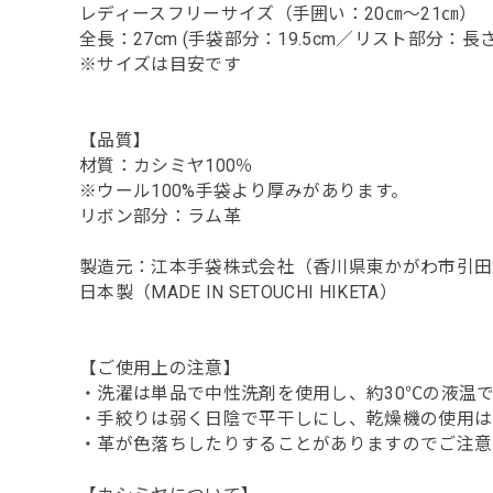
レディースフリーサイズ（手囲い：20㎝～21㎝）
全長：27cm (手袋部分：19.5cm／リスト部分：長さ7
※サイズは目安です
【品質】
材質：カシミヤ100％
※ウール100%手袋より厚みがあります。
リボン部分：ラム革
製造元：江本手袋株式会社（香川県東かがわ市引田2
日本製（MADE IN SETOUCHI HIKETA）
【ご使用上の注意】
・洗濯は単品で中性洗剤を使用し、約30℃の液温
・手絞りは弱く日陰で平干しにし、乾燥機の使用は
・革が色落ちしたりすることがありますのでご注意