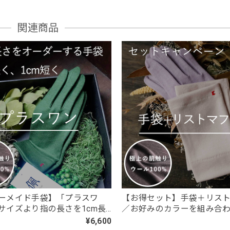
関連商品
ち。 人気の刺繍ワッペン ／シール・アイロン2WAY」
人がスマホケースに貼って喜んでます。 ありがとうございます。
ト・ロング／東かがわで一貫製造／UVケア／コットン100％
ズを注文。 黒が入荷したとのことで、黒ロングを注文したが、一週間
庫切れなら在庫切れと表記して購入できないようにして欲しかったです
ーメイド手袋】「プラスワ
【お得セット】手袋＋リス
サイズより指の長さを1cm長
／お好みのカラーを組み合わ
は短くカスタムオーダー／ウ
セット
¥6,600
・ロング／東かがわで一貫製造／UVケア／コットン100％