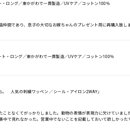
・ロング／東かがわで一貫製造／UVケア／コットン100％
猫仲間であり、息子の大切なお嫁ちゃんのプレゼント用に再購入致し
ト・ロング／東かがわで一貫製造／UVケア／コットン100％
ち。 人気の刺繍ワッペン ／シール・アイロン2WAY」
たことなくてがっかりしました。動物の表情が表現力に欠けていました
事中で見れなかった。営業中でないことを記載しておいて欲しかった