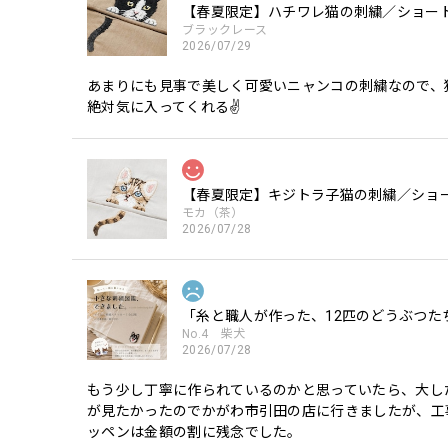
【春夏限定】ハチワレ猫の刺繍／ショート
ブラックレース
2026/07/29
あまりにも見事で美しく可愛いニャンコの刺繍なので、
絶対気に入ってくれる✌️
【春夏限定】キジトラ子猫の刺繍／ショー
モカ（茶）
2026/07/28
「糸と職人が作った、12匹のどうぶつた
No.4 柴犬
2026/07/28
もう少し丁寧に作られているのかと思っていたら、大し
が見たかったのでかがわ市引田の店に行きましたが、工
ッペンは金額の割に残念でした。