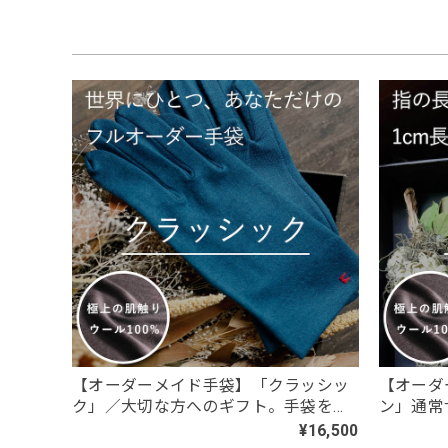
「糸と職人が作った、12匹のどうぶつた
No.10 トイプードル白
2026/07/27
トイプードル可愛いです。 特に笑顔のトイプードル、主
【春夏限定】キジトラ子猫の刺繍／ショー
ブラックレース
2026/07/24
黒レースしか在庫が無かったため、黒レースロングサイ
送通知が来ない。おそらく在庫切れだったのだろう。在
みにしていたのに、残念でたまりません
【オーダーメイド手袋】「クラッシッ
【オーダ
ク」／大切な方へのギフト。手袋を諦
ン」通常
めていた女性へ。本当にフィットする
く、また
¥16,500
【春夏限定】ハチワレ猫の刺繍／ショート