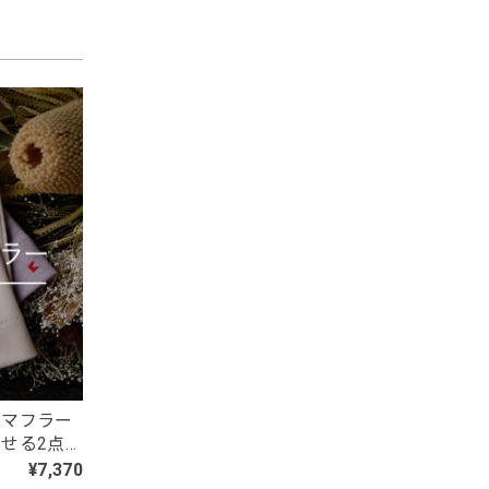
しても発
。 楽し
トマフラー
せる2点
¥7,370