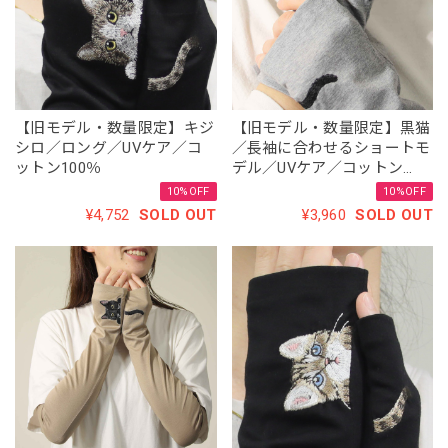
【旧モデル・数量限定】キジ
【旧モデル・数量限定】黒猫
シロ／ロング／UVケア／コ
／長袖に合わせるショートモ
ットン100％
デル／UVケア／コットン
100％
10%OFF
10%OFF
¥4,752
SOLD OUT
¥3,960
SOLD OUT