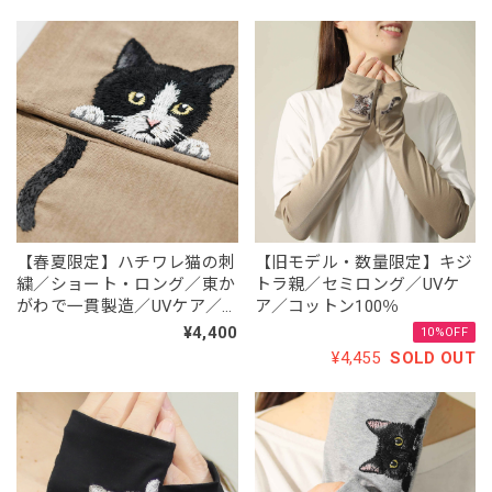
【春夏限定】ハチワレ猫の刺
【旧モデル・数量限定】キジ
繍／ショート・ロング／東か
トラ親／セミロング／UVケ
がわで一貫製造／UVケア／
ア／コットン100％
コットン100％
¥4,400
10%OFF
¥4,455
SOLD OUT