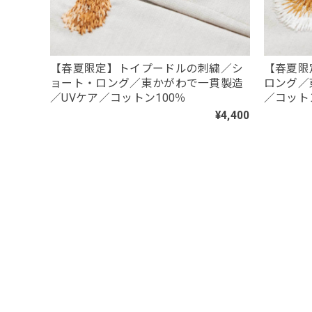
【春夏限定】トイプードルの刺繍／シ
【春夏限
ョート・ロング／東かがわで一貫製造
ロング／
／UVケア／コットン100％
／コット
¥4,400