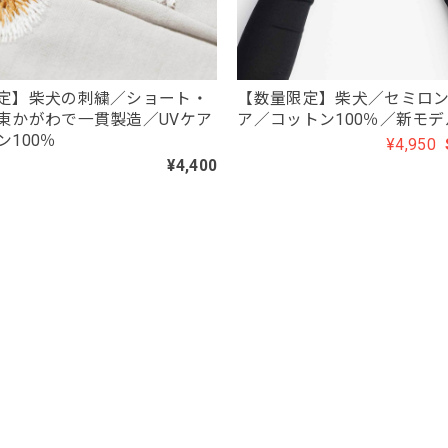
定】柴犬の刺繍／ショート・
【数量限定】柴犬／セミロン
東かがわで一貫製造／UVケア
ア／コットン100％／新モデ
ン100％
¥4,950
¥4,400