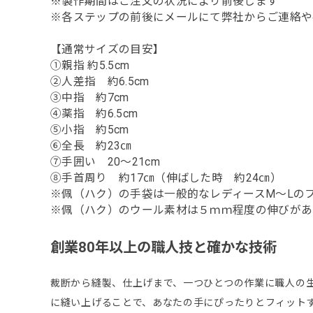
※製作期間はご注文の状況により前後します
※各ステップの前後にメールにて弊社からご連絡や
【通常サイズの目安】
①親指 約5.5cm
②人差指 約6.5cm
③中指 約7cm
④薬指 約6.5cm
⑤小指 約5cm
⑥全長 約23㎝
⑦手囲い 20～21cm
⑧手首周り 約17㎝（伸ばした時 約24㎝）
※佩（ハク）の手袋は一般的なレディースM～Lの
※佩（ハク）のウール素材は５ｍｍ程度の伸びがあ
創業80年以上の職人技と確かな技術
裁断から縫製、仕上げまで、一つひとつの作業に職人の
に縫い上げることで、あなたの手にぴったりとフィット