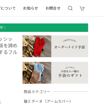
プについて
お知らせ
お問合せ
中！
ッシッ
袋を諦め
するフル
商品カテゴリー
猫ミテーヌ（アームカバー）
用）