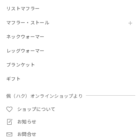
だろう。在庫切れなら在庫切れと表記して購入できないよう
リストマフラー
にして欲しかったです。 楽しみにしていたのに、残念でた
まりません
マフラー・ストール
ネックウォーマー
【春夏限定】ハチワレ猫の刺繍／ショート・ロング／東かがわで一貫製造／UVケア／コットン100％
ブラック（黒）
レッグウォーマー
2026/07/22
ブランケット
自宅のネコがハチワレなので、こちらを購入。 毎日暑く、
日焼け対策に使用しています。 サラッとしていて使い心地
ギフト
は凄く良いです。 もう1つ購入したいのですが、売り切れて
おり 発売されるのを楽しみにしています。
佩（ハク）オンラインショップより
ご評価ありがとうございます！ ご自宅のハチワ
ショップについて
レちゃんと同じ柄をお選びいただき、サラッと
した使い心地も気に入っていただけて大変嬉し
お知らせ
く思います。毎日のお出かけのお役に立ててい
るようで何よりです。 また、追加でのご購入を
お問合せ
ご検討いただいているとのこと、誠にありがと