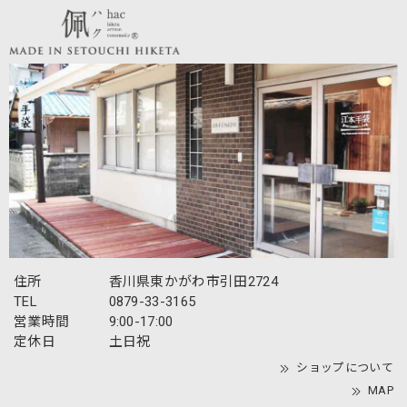
上がりや、付属の葉っぱのチャーム（ブランド
タグ）まで喜んでいただけて、職人・スタッフ
一同大変嬉しく励みになります。 連日厳しい暑
さが続いておりますので、お客様もどうぞご自
愛いただき、おでかけの際にお役に立てれば幸
いです。
【春夏限定】キジトラ子猫の刺繍／ショート・ロング／東かがわで一貫製造／UVケア／コットン100％
アッシュ（杢グレー）
2026/07/21
商品について 総合～とても満足 ・キジトラの子猫の刺繍～
住所
香川県東かがわ市引田2724
文句なくかわいいの一言に尽きる この暑さにもかかわら
ず、外出のテンション爆上がり ・機能～ＵＶ対応 ・綿
TEL
0879-33-3165
100％～肌に触れる感触は心地よい ※絹製品と今後
営業時間
9:00-17:00
比較検討する予定、ポリエステルなど化繊は除外 ・50㎝の
定休日
土日祝
長さが丁度良い、親指がはいるのでずれにくい ・早速な対
ショップについて
応～入金→即、貴社より入金確認、発送のメール→商品到着
MAP
私の実家が東かがわ市三本松にあり、数年前に家じまいをす