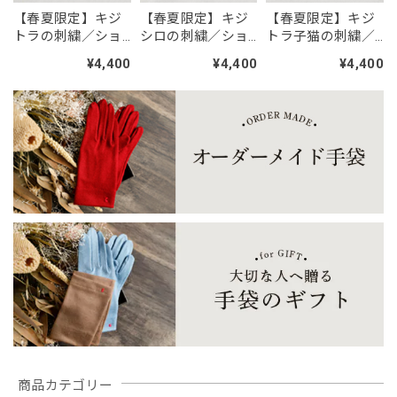
【春夏限定】キジ
【春夏限定】キジ
【春夏限定】キジ
【春夏限定】ハチワレ猫の刺繍／ショート・ロング／東かがわで一貫製造／UVケア／コットン100％
トラの刺繍／ショ
シロの刺繍／ショ
トラ子猫の刺繍／
ブラックレース
2026/07/29
ート・ロング／東
ート・ロング／東
ショート・ロング
¥4,400
¥4,400
¥4,400
かがわで一貫製造
かがわで一貫製造
／東かがわで一貫
あまりにも見事で美しく可愛いニャンコの刺繍なので、猫仲
／UVケア／コット
／UVケア／コット
製造／UVケア／コ
間であり、息子の大切なお嫁ちゃんのプレゼント用に再購入
ン100％
ン100％
ットン100％
致しました。絶対気に入ってくれる✌️
【春夏限定】キジトラ子猫の刺繍／ショート・ロング／東かがわで一貫製造／UVケア／コットン100％
モカ（茶）
2026/07/28
「糸と職人が作った、12匹のどうぶつたち。 人気の刺繍ワッペン ／シール・アイロン2WAY」
No.4 柴犬
2026/07/28
もう少し丁寧に作られているのかと思っていたら、大したこ
となくてがっかりしました。動物の表情が表現力に欠けてい
商品カテゴリー
ました。 現物が見たかったのでかがわ市引田の店に行きま