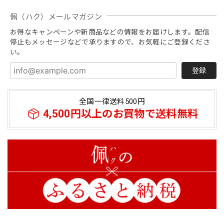
うございます。せっかく楽しみにしていただい
佩（ハク）メールマガジン
たにもかかわらず、現在売り切れとなっており
ご不便をおかけし大変申し訳ございません。 再
お得なキャンペーンや新商品などの情報をお届けします。配信
入荷につきましては、商品の準備が整い次第シ
停止もメッセージなどで承りますので、お気軽にご登録くださ
ョップにて順次再販を行ってまいりますので、
い。
楽しみにお待ちいただけますと幸いです。 これ
からもお客様に喜んでいただける商品をお届け
登録
できるよう努めてまいります。
全国一律送料500円
4,500円以上のお買物で送料無料
【春夏限定】キジトラ子猫の刺繍／ショート・ロング／東かがわで一貫製造／UVケア／コットン100％
アッシュ（杢グレー）
2026/07/22
刺繍があまりにも美し過ぎて使うのが勿体無い😣❗️付属の葉
っぱの形のチャーム？にほっこりしました。大切に使わせて
頂きます。酷暑なのでスタッフの皆様ご自愛ください。
ご評価と大変あたたかいお気遣いのお言葉をい
ただき、誠にありがとうございます！ 刺繍の仕