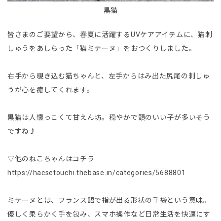
黒猫
皆さまのご要望から、春夏に活躍するUVケアアイテムに、猫刺
しゅうをあしらった「猫ミテーヌ」をおつくりしました。
右手から覗き込む猫ちゃんと、左手からはみ出た尻尾の刺しゅ
うが心を癒してくれます。
黒猫は人懐っこくて甘えん坊。穏やかで頭のいい子が多いそう
ですね♪
▽他のねこちゃんはコチラ
https://hacsetouchi.thebase.in/categories/5688801
ミテーヌとは、フランス語で指が出る形状の手袋という意味。
優しく柔らかく手を包み、スマホ操作など日常生活を快適にす