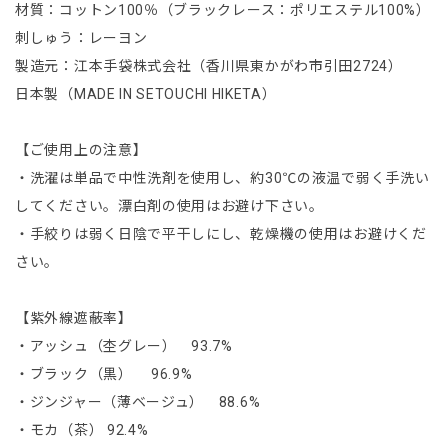
材質：コットン100％（ブラックレース：ポリエステル100%）
刺しゅう：レーヨン
製造元：江本手袋株式会社（香川県東かがわ市引田2724）
日本製（MADE IN SETOUCHI HIKETA）
【ご使用上の注意】
・洗濯は単品で中性洗剤を使用し、約30℃の液温で弱く手洗い
してください。漂白剤の使用はお避け下さい。
・手絞りは弱く日陰で平干しにし、乾燥機の使用はお避けくだ
さい。
【紫外線遮蔽率】
・アッシュ（杢グレー） 93.7%
・ブラック（黒） 96.9%
・ジンジャー（薄ベージュ） 88.6%
・モカ（茶） 92.4%