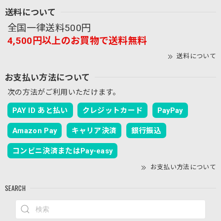
るまで、 40年以上、毎年香川に帰省しておりました。 引田
送料について
のほうもよくドライブし 白鳥のてぶくろ会館で手袋などを
買っていましたが 貴社のことは全く知りませんでした。 同
全国一律送料500円
封のパンフレットも見せていただきましたが、 そういえば
4,500円以上のお買物で送料無料
私の水主の叔母も、 夏休みにいくと、 いつもミシンに向か
って手袋を縫う内職をしていたなあと 思い出します。 私の
送料について
懐かしい故郷で、 手袋という資源を使って、面白い商品をこ
お支払い方法について
れからもどん作ってください。 水主にあるお墓参りに行く
ときは、ぜひお店にお伺いします。 取り急ぎ お礼まで
次の方法がご利用いただけます。
PAY ID あと払い
クレジットカード
PayPay
最高評価と心温まるメッセージをいただき、誠
にありがとうございます！ キジトラ刺繍や着用
Amazon Pay
キャリア決済
銀行振込
感、さらには迅速な対応にご満足いただけて大
変嬉しく存じます。外出時の気分を上げるお手
コンビニ決済またはPay-easy
伝いができ、職人冥利に尽きます。 また、ご実
家や白鳥・引田、内職のお話など、東かがわ市
お支払い方法について
の手袋産業にまつわる懐かしい思い出をお聞か
SEARCH
せいただき、胸が熱くなりました。手袋の街の
歴史を支えてくださった地域の方々への感謝を
改めて感じております。 故郷の地から、これか
らも喜んでいただけるモノづくりを続けてまい