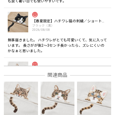
も良く暑い日でも使いやすいです。
【春夏限定】ハチワレ猫の刺繍／ショート・ロング／東かがわで一貫製造／UVケア／コットン100％
ブラック（黒）
2026/08/08
無事届きました。 ハチワレがとても可愛いくて、気に入って
います。 長さがが後2〜3センチ長かったら、ズレにくいの
かなぁと思いました。
【春夏限定】キジシロの刺繍／ショート・ロング／東かがわで一貫製造／UVケア／コットン100％
関連商品
ブラック（黒）
2026/08/08
刺繍とっても可愛く、作りもしっかりしていてとても気に入
っています。 ただ伸縮性はあまりないので、腕がちょっと太
いわたくし