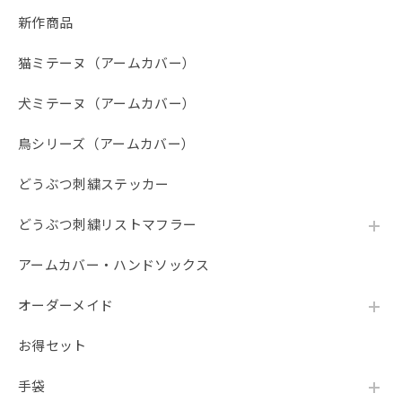
したが、工事中で見れなかった。営業中でないことを記載し
新作商品
ておいて欲しかったです。ワッペンは金額の割に残念でし
た。
猫ミテーヌ（アームカバー）
犬ミテーヌ（アームカバー）
「糸と職人が作った、12匹のどうぶつたち。 人気の刺繍ワッペン ／シール・アイロン2WAY」
No.10 トイプードル白
鳥シリーズ（アームカバー）
2026/07/27
どうぶつ刺繍ステッカー
トイプードル可愛いです。 特に笑顔のトイプードル、主人
がスマホケースに貼って喜んでます。 ありがとうございま
どうぶつ刺繍リストマフラー
す。
アームカバー・ハンドソックス
【春夏限定】キジトラ子猫の刺繍／ショート・ロング／東かがわで一貫製造／UVケア／コットン100％
オーダーメイド
ブラックレース
2026/07/24
お得セット
黒レースしか在庫が無かったため、黒レースロングサイズを
注文。 黒が入荷したとのことで、黒ロングを注文したが、
手袋
一週間しても発送通知が来ない。おそらく在庫切れだったの