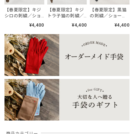
【春夏限定】キジ
【春夏限定】キジ
【春夏限定】黒猫
「糸と職人が作った、12匹のどうぶつたち。 人気の刺繍ワッペン ／シール・アイロン2WAY」
シロの刺繍／ショ
トラ子猫の刺繍／
の刺繍／ショー
No.10 トイプードル白
2026/07/27
ート・ロング／東
ショート・ロング
ト・ロング／東か
¥4,400
¥4,400
¥4,400
かがわで一貫製造
／東かがわで一貫
がわで一貫製造／
トイプードル可愛いです。 特に笑顔のトイプードル、主人
／UVケア／コット
製造／UVケア／コ
UVケア／コットン
がスマホケースに貼って喜んでます。 ありがとうございま
ン100％
ットン100％
100％
す。
【春夏限定】キジトラ子猫の刺繍／ショート・ロング／東かがわで一貫製造／UVケア／コットン100％
ブラックレース
2026/07/24
黒レースしか在庫が無かったため、黒レースロングサイズを
注文。 黒が入荷したとのことで、黒ロングを注文したが、
一週間しても発送通知が来ない。おそらく在庫切れだったの
だろう。在庫切れなら在庫切れと表記して購入できないよう
にして欲しかったです。 楽しみにしていたのに、残念でた
まりません
商品カテゴリー