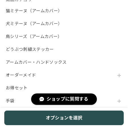
猫ミテーヌ（アームカバー）
【春夏限定】ハチワレ猫の刺繍／ショート・ロング／東かがわで一貫製造／UVケア／コットン100％
ブラック（黒）
2026/07/22
犬ミテーヌ（アームカバー）
自宅のネコがハチワレなので、こちらを購入。 毎日暑く、
鳥シリーズ（アームカバー）
日焼け対策に使用しています。 サラッとしていて使い心地
は凄く良いです。 もう1つ購入したいのですが、売り切れて
どうぶつ刺繍ステッカー
おり 発売されるのを楽しみにしています。
アームカバー・ハンドソックス
ご評価ありがとうございます！ ご自宅のハチワ
レちゃんと同じ柄をお選びいただき、サラッと
オーダーメイド
した使い心地も気に入っていただけて大変嬉し
く思います。毎日のお出かけのお役に立ててい
お得セット
るようで何よりです。 また、追加でのご購入を
ご検討いただいているとのこと、誠にありがと
ショップに質問する
手袋
うございます。せっかく楽しみにしていただい
たにもかかわらず、現在売り切れとなっており
リストマフラー
ご不便をおかけし大変申し訳ございません。 再
オプションを選択
入荷につきましては、商品の準備が整い次第シ
ョップにて順次再販を行ってまいりますので、
マフラー・ストール