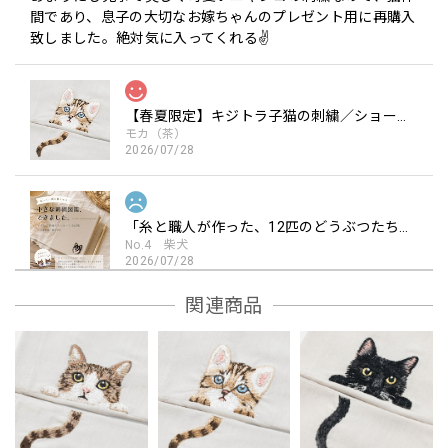
間であり、息子の大切なお嫁ちゃんのプレゼント用に再購入
致しました。絶対気に入ってくれる✌️
【春夏限定】キジトラ子猫の刺繍／ショート・ロング／東かがわで一貫製造／UVケア／コットン100％
モカ（茶）
2026/07/28
「糸と職人が作った、12匹のどうぶつたち。 人気の刺繍ワッペン ／シール・アイロン2WAY」
No.4 柴犬
2026/07/28
もう少し丁寧に作られているのかと思っていたら、大したこ
関連商品
となくてがっかりしました。動物の表情が表現力に欠けてい
ました。 現物が見たかったのでかがわ市引田の店に行きま
したが、工事中で見れなかった。営業中でないことを記載し
ておいて欲しかったです。ワッペンは金額の割に残念でし
た。