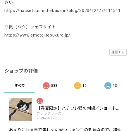
さい。
https://hacsetouchi.thebase.in/blog/2020/12/27/114511
▽佩（ハク）ウェブサイト
https://www.emoto-tebukuro.jp/
通報する
ショップの評価
すべて
588
12
13
【春夏限定】ハチワレ猫の刺繍／ショート・ロング／東かがわで一貫製造／UVケア／コットン100％
ブラックレース
2026/07/29
あまりにも見事で美しく可愛いニャンコの刺繍なので、猫仲