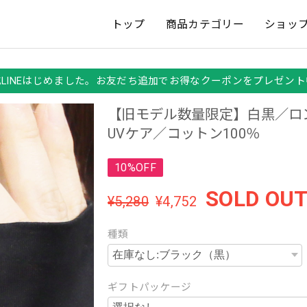
トップ
商品カテゴリー
ショッ
式LINEはじめました。お友だち追加でお得なクーポンをプレゼント
【旧モデル数量限定】白黒／ロ
UVケア／コットン100％
10%OFF
SOLD OU
¥5,280
¥4,752
種類
ギフトパッケージ