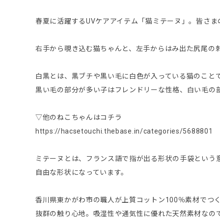
春夏に活躍するUVケアアイテム「猫ミテーヌ」。皆さ
右手から覗き込む猫ちゃんと、左手からはみ出た尻尾の
白黒とは、黒ブチや黒い毛に白色が入っている猫のこと
黒い毛の部分が多い子はフレンドリーな性格、白い毛の
▽他のねこちゃんはコチラ
https://hacsetouchi.thebase.in/categories/5688801
ミテーヌとは、フランス語で指が出る形状の手袋という
自由な形状になっています。
香川県東かがわ市の職人が上質コットン100％素材でつ
抜群の触り心地。吸湿性や通気性に優れた天然素材なの