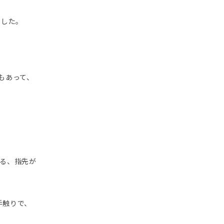
ました。
もあって、
る、指先が
手触りで、