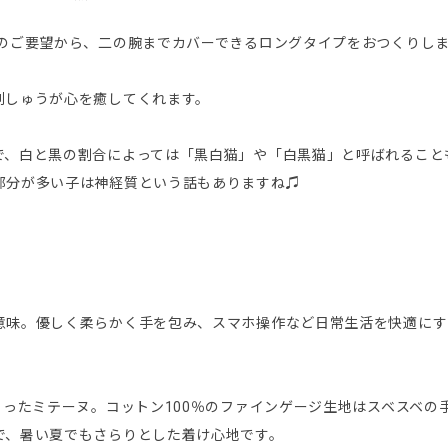
まのご要望から、二の腕までカバーできるロングタイプをおつくりし
刺しゅうが心を癒してくれます。
で、白と黒の割合によっては「黒白猫」や「白黒猫」と呼ばれること
部分が多い子は神経質という話もありますね♫
意味。優しく柔らかく手を包み、スマホ操作など日常生活を快適にす
くったミテーヌ。コットン100％のファインゲージ生地はスベスベの
で、暑い夏でもさらりとした着け心地です。