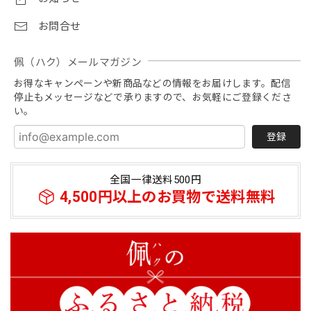
刺繍があまりにも美し過ぎて使うのが勿体無い😣❗️付属の葉
っぱの形のチャーム？にほっこりしました。大切に使わせて
お問合せ
頂きます。酷暑なのでスタッフの皆様ご自愛ください。
佩（ハク）メールマガジン
ご評価と大変あたたかいお気遣いのお言葉をい
お得なキャンペーンや新商品などの情報をお届けします。配信
ただき、誠にありがとうございます！ 刺繍の仕
停止もメッセージなどで承りますので、お気軽にご登録くださ
上がりや、付属の葉っぱのチャーム（ブランド
い。
タグ）まで喜んでいただけて、職人・スタッフ
一同大変嬉しく励みになります。 連日厳しい暑
登録
さが続いておりますので、お客様もどうぞご自
愛いただき、おでかけの際にお役に立てれば幸
全国一律送料500円
いです。
4,500円以上のお買物で送料無料
【春夏限定】キジトラ子猫の刺繍／ショート・ロング／東かがわで一貫製造／UVケア／コットン100％
アッシュ（杢グレー）
2026/07/21
商品について 総合～とても満足 ・キジトラの子猫の刺繍～
文句なくかわいいの一言に尽きる この暑さにもかかわら