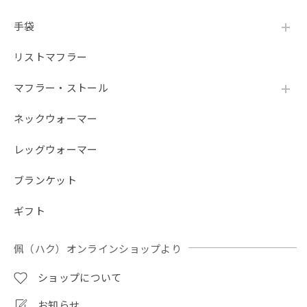
ご評価ありがとうございます！ ご自宅のハチワ
手袋
レちゃんと同じ柄をお選びいただき、サラッと
した使い心地も気に入っていただけて大変嬉し
リストマフラー
く思います。毎日のお出かけのお役に立ててい
るようで何よりです。 また、追加でのご購入を
ご検討いただいているとのこと、誠にありがと
マフラー・ストール
うございます。せっかく楽しみにしていただい
たにもかかわらず、現在売り切れとなっており
ネックウォーマー
ご不便をおかけし大変申し訳ございません。 再
入荷につきましては、商品の準備が整い次第シ
レッグウォーマー
ョップにて順次再販を行ってまいりますので、
楽しみにお待ちいただけますと幸いです。 これ
ブランケット
からもお客様に喜んでいただける商品をお届け
できるよう努めてまいります。
ギフト
佩（ハク）オンラインショップより
【春夏限定】キジトラ子猫の刺繍／ショート・ロング／東かがわで一貫製造／UVケア／コットン100％
ショップについて
アッシュ（杢グレー）
2026/07/22
お知らせ