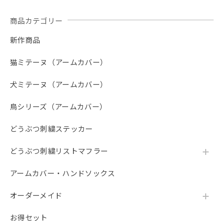
【春夏限定】キジトラ子猫の刺繍／ショート・ロング／東かがわで一貫製造／UVケア／コットン100％
商品カテゴリー
ブラックレース
2026/07/24
新作商品
黒レースしか在庫が無かったため、黒レースロングサイズを
注文。 黒が入荷したとのことで、黒ロングを注文したが、
猫ミテーヌ（アームカバー）
一週間しても発送通知が来ない。おそらく在庫切れだったの
だろう。在庫切れなら在庫切れと表記して購入できないよう
犬ミテーヌ（アームカバー）
にして欲しかったです。 楽しみにしていたのに、残念でた
まりません
鳥シリーズ（アームカバー）
どうぶつ刺繍ステッカー
【春夏限定】ハチワレ猫の刺繍／ショート・ロング／東かがわで一貫製造／UVケア／コットン100％
ブラック（黒）
どうぶつ刺繍リストマフラー
2026/07/22
自宅のネコがハチワレなので、こちらを購入。 毎日暑く、
アームカバー・ハンドソックス
日焼け対策に使用しています。 サラッとしていて使い心地
は凄く良いです。 もう1つ購入したいのですが、売り切れて
オーダーメイド
おり 発売されるのを楽しみにしています。
お得セット