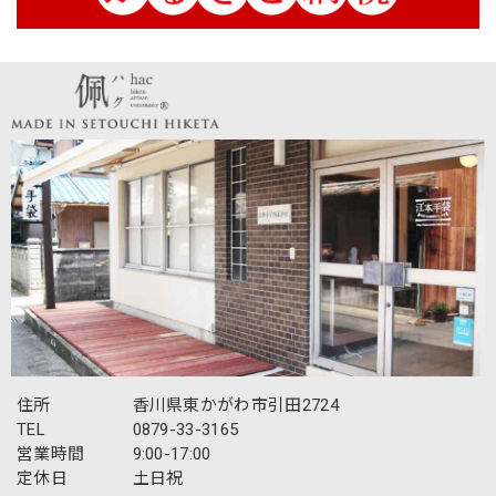
ず、外出のテンション爆上がり ・機能～ＵＶ対応 ・綿
100％～肌に触れる感触は心地よい ※絹製品と今後
比較検討する予定、ポリエステルなど化繊は除外 ・50㎝の
長さが丁度良い、親指がはいるのでずれにくい ・早速な対
応～入金→即、貴社より入金確認、発送のメール→商品到着
私の実家が東かがわ市三本松にあり、数年前に家じまいをす
るまで、 40年以上、毎年香川に帰省しておりました。 引田
のほうもよくドライブし 白鳥のてぶくろ会館で手袋などを
買っていましたが 貴社のことは全く知りませんでした。 同
封のパンフレットも見せていただきましたが、 そういえば
私の水主の叔母も、 夏休みにいくと、 いつもミシンに向か
って手袋を縫う内職をしていたなあと 思い出します。 私の
懐かしい故郷で、 手袋という資源を使って、面白い商品をこ
れからもどん作ってください。 水主にあるお墓参りに行く
ときは、ぜひお店にお伺いします。 取り急ぎ お礼まで
住所
香川県東かがわ市引田2724
最高評価と心温まるメッセージをいただき、誠
TEL
0879-33-3165
にありがとうございます！ キジトラ刺繍や着用
営業時間
9:00-17:00
感、さらには迅速な対応にご満足いただけて大
定休日
土日祝
変嬉しく存じます。外出時の気分を上げるお手