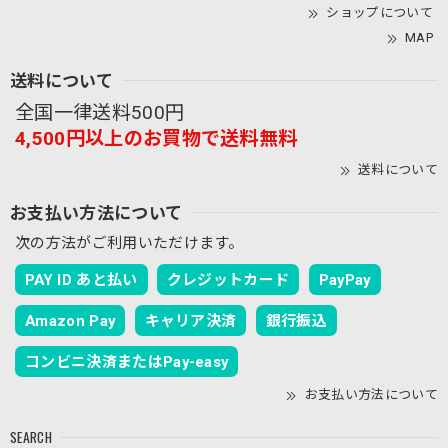
伝いができ、職人冥利に尽きます。 また、ご実
ショップについて
家や白鳥・引田、内職のお話など、東かがわ市
MAP
の手袋産業にまつわる懐かしい思い出をお聞か
せいただき、胸が熱くなりました。手袋の街の
送料について
歴史を支えてくださった地域の方々への感謝を
全国一律送料500円
改めて感じております。 故郷の地から、これか
らも喜んでいただけるモノづくりを続けてまい
4,500円以上のお買物で送料無料
ります。お墓参りで香川にお越しの際は、ぜひ
送料について
お気軽にお立ち寄りくださいませ。お会いでき
る日を楽しみにしております。
お支払い方法について
次の方法がご利用いただけます。
PAY ID あと払い
クレジットカード
PayPay
【春夏限定】トイプードルの刺繍／ショート・ロング／東かがわで一貫製造／UVケア／コットン100％
モカ（茶）
Amazon Pay
キャリア決済
銀行振込
2026/07/20
コンビニ決済またはPay-easy
お支払い方法について
【春夏限定】キジトラ子猫の刺繍／ショート・ロング／東かがわで一貫製造／UVケア／コットン100％
ブラックレース
2026/07/19
SEARCH