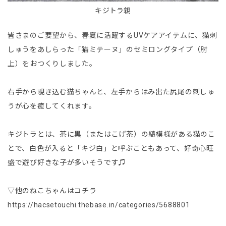
キジトラ親
皆さまのご要望から、春夏に活躍するUVケアアイテムに、猫刺
しゅうをあしらった「猫ミテーヌ」のセミロングタイプ（肘
上）をおつくりしました。
右手から覗き込む猫ちゃんと、左手からはみ出た尻尾の刺しゅ
うが心を癒してくれます。
キジトラとは、茶に黒（またはこげ茶）の縞模様がある猫のこ
とで、白色が入ると「キジ白」と呼ぶこともあって、好奇心旺
盛で遊び好きな子が多いそうです♫
▽他のねこちゃんはコチラ
https://hacsetouchi.thebase.in/categories/5688801