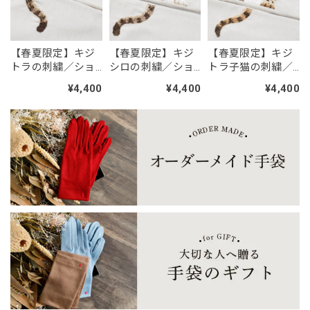
「糸と職人が作った、12匹のどうぶつたち。 人気の刺繍ワッペン ／シール・アイロン2WAY」
No.4 柴犬
2026/07/28
【春夏限定】キジ
【春夏限定】キジ
【春夏限定】キジ
もう少し丁寧に作られているのかと思っていたら、大したこ
トラの刺繍／ショ
シロの刺繍／ショ
トラ子猫の刺繍／
となくてがっかりしました。動物の表情が表現力に欠けてい
ート・ロング／東
ート・ロング／東
ショート・ロング
¥4,400
¥4,400
¥4,400
ました。 現物が見たかったのでかがわ市引田の店に行きま
かがわで一貫製造
かがわで一貫製造
／東かがわで一貫
したが、工事中で見れなかった。営業中でないことを記載し
／UVケア／コット
／UVケア／コット
製造／UVケア／コ
ておいて欲しかったです。ワッペンは金額の割に残念でし
ン100％
ン100％
ットン100％
た。
「糸と職人が作った、12匹のどうぶつたち。 人気の刺繍ワッペン ／シール・アイロン2WAY」
No.10 トイプードル白
2026/07/27
トイプードル可愛いです。 特に笑顔のトイプードル、主人
がスマホケースに貼って喜んでます。 ありがとうございま
す。