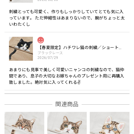
刺繍とっても可愛く、作りもしっかりしていてとても気に入
っています。 ただ伸縮性はあまりないので、腕がちょっと太
いわたくし
【春夏限定】ハチワレ猫の刺繍／ショート・ロング／東かがわで一貫製造／UVケア／コットン100％
ブラックレース
2026/07/29
あまりにも見事で美しく可愛いニャンコの刺繍なので、猫仲
間であり、息子の大切なお嫁ちゃんのプレゼント用に再購入
致しました。絶対気に入ってくれる✌️
関連商品
【春夏限定】キジトラ子猫の刺繍／ショート・ロング／東かがわで一貫製造／UVケア／コットン100％
モカ（茶）
2026/07/28