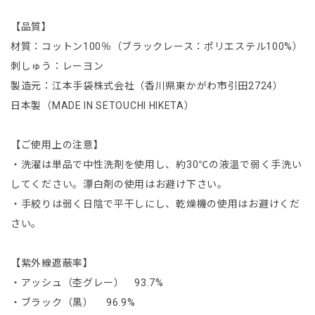
【品質】
材質：コットン100％（ブラックレース：ポリエステル100%）
刺しゅう：レーヨン
製造元：江本手袋株式会社（香川県東かがわ市引田2724）
日本製（MADE IN SETOUCHI HIKETA）
【ご使用上の注意】
・洗濯は単品で中性洗剤を使用し、約30℃の液温で弱く手洗い
してください。漂白剤の使用はお避け下さい。
・手絞りは弱く日陰で平干しにし、乾燥機の使用はお避けくだ
さい。
【紫外線遮蔽率】
・アッシュ（杢グレー） 93.7%
・ブラック（黒） 96.9%