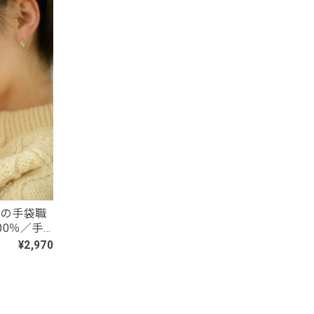
しても発
。 楽し
わの手袋職
00％／手
良いとこど
¥2,970
いです。