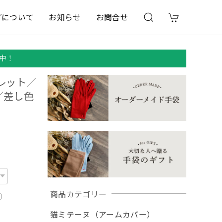
プについて
お知らせ
お問合せ
中！
オレット／
／差し色
商品カテゴリー
用）
猫ミテーヌ（アームカバー）