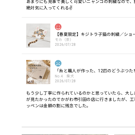
あまりにも見事で美しく可愛いニャンコの刺繍なので、
絶対気に入ってくれる✌️
【春夏限定】キジトラ子猫の刺繍／ショー
モカ（茶）
2026/07/28
「糸と職人が作った、12匹のどうぶつた
No.4 柴犬
2026/07/28
もう少し丁寧に作られているのかと思っていたら、大し
が見たかったのでかがわ市引田の店に行きましたが、工
ッペンは金額の割に残念でした。
「糸と職人が作った、12匹のどうぶつた