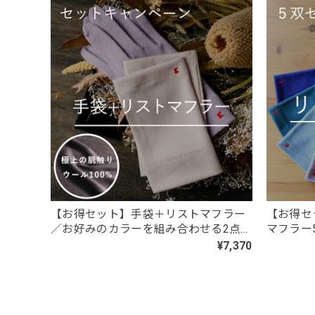
No.10 トイプードル白
2026/07/27
トイプードル可愛いです。 特に笑顔のトイプードル、主
【春夏限定】キジトラ子猫の刺繍／ショー
ブラックレース
2026/07/24
黒レースしか在庫が無かったため、黒レースロングサイ
送通知が来ない。おそらく在庫切れだったのだろう。在
みにしていたのに、残念でたまりません
【お得セット】手袋＋リストマフラー
【お得セ
／お好みのカラーを組み合わせる2点
マフラー
セット
2,000
¥7,370
【春夏限定】ハチワレ猫の刺繍／ショート
ブラック（黒）
2026/07/22
自宅のネコがハチワレなので、こちらを購入。 毎日暑