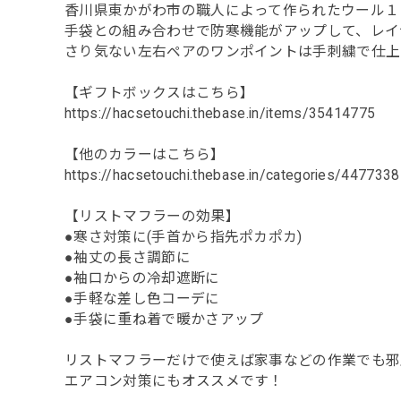
香川県東かがわ市の職人によって作られたウール１
手袋との組み合わせで防寒機能がアップして、レイ
さり気ない左右ペアのワンポイントは手刺繍で仕上
【ギフトボックスはこちら】
https://hacsetouchi.thebase.in/items/35414775
【他のカラーはこちら】
https://hacsetouchi.thebase.in/categories/4477338
【リストマフラーの効果】
●寒さ対策に(手首から指先ポカポカ)
●袖丈の長さ調節に
●袖口からの冷却遮断に
●手軽な差し色コーデに
●手袋に重ね着で暖かさアップ
リストマフラーだけで使えば家事などの作業でも邪
エアコン対策にもオススメです！