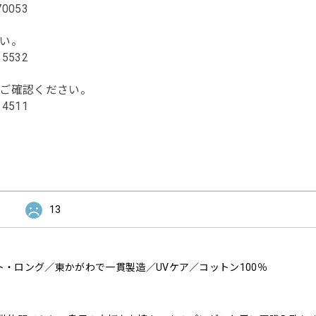
170053
い。
115532
ご確認ください。
114511
13
・ロング／東かがわで一貫製造／UVケア／コットン100％