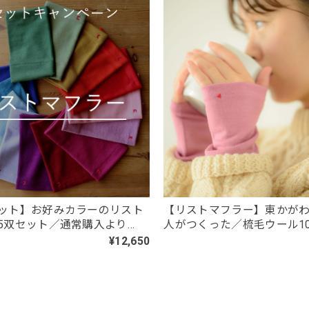
人がスマホケースに貼って喜んでます。 ありがとうございます。
ト・ロング／東かがわで一貫製造／UVケア／コットン100％
ズを注文。 黒が入荷したとのことで、黒ロングを注文したが、一週間
庫切れなら在庫切れと表記して購入できないようにして欲しかったです
ット】お好みカラーのリスト
【リストマフラー】東かが
5双セット／通常購入より
人がつくった／梳毛ウール1
円以上お得
袋とアームウォーマーの「
¥12,650
・ロング／東かがわで一貫製造／UVケア／コットン100％
り」
く、日焼け対策に使用しています。 サラッとしていて使い心地は凄く良