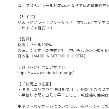
薄手で滑らかウール100%素材ならではの機能性を
【サイズ】
リストマフラー：フリーサイズ（丈15㎝／中学生
※サイズは目安です
【品質】
材質：ウール100％
製造元：江本手袋株式会社（香川県東かがわ市引田2
日本製（MADE IN SETOUCHI HIKETA）
▽佩（ハク）ウェブサイト
https://www.emoto-tebukuro.jp/
【ご使用上の注意】
・洗濯は単品で中性洗剤を使用し、約30℃の液温
・手絞りは弱く日陰で平干しにし、乾燥機の使用は
◆ギフトパッケージについては以下のページをご覧