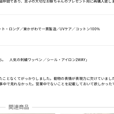
猫仲間であり、息子の大切なお嫁ちゃんのプレゼント用に再購入致し
ト・ロング／東かがわで一貫製造／UVケア／コットン100％
ち。 人気の刺繍ワッペン ／シール・アイロン2WAY」
たことなくてがっかりしました。動物の表情が表現力に欠けていました
事中で見れなかった。営業中でないことを記載しておいて欲しかった
関連商品
ち。 人気の刺繍ワッペン ／シール・アイロン2WAY」