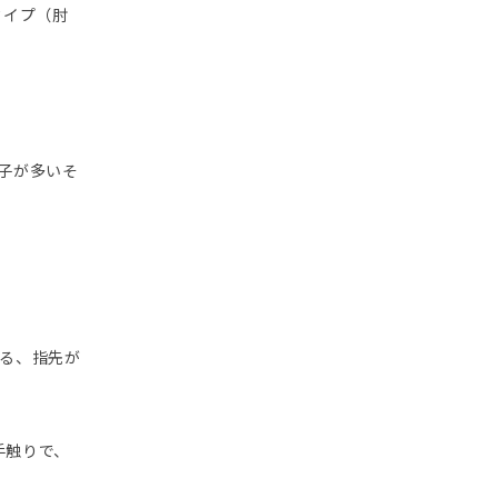
タイプ（肘
子が多いそ
る、指先が
手触りで、