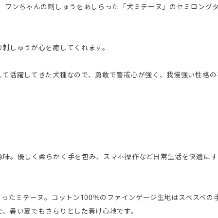
に、ワンちゃんの刺しゅうをあしらった「犬ミテーヌ」のセミロング
の刺しゅうが心を癒してくれます。
して活躍してきた犬種なので、勇敢で警戒心が強く、我慢強い性格の
意味。優しく柔らかく手を包み、スマホ操作など日常生活を快適にす
くったミテーヌ。コットン100％のファインゲージ生地はスベスベの
で、暑い夏でもさらりとした着け心地です。