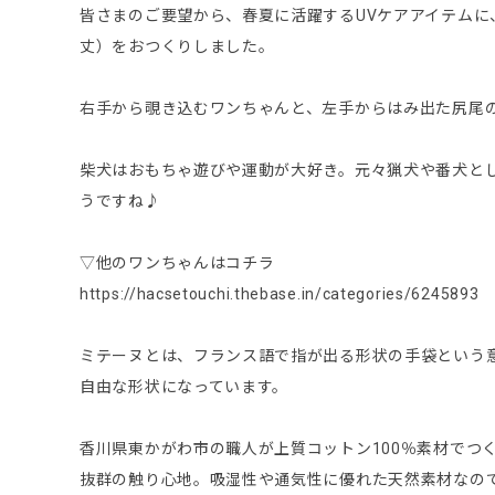
皆さまのご要望から、春夏に活躍するUVケアアイテム
丈）をおつくりしました。
右手から覗き込むワンちゃんと、左手からはみ出た尻尾
柴犬はおもちゃ遊びや運動が大好き。元々猟犬や番犬と
うですね♪
▽他のワンちゃんはコチラ
https://hacsetouchi.thebase.in/categories/6245893
ミテーヌとは、フランス語で指が出る形状の手袋という
自由な形状になっています。
香川県東かがわ市の職人が上質コットン100％素材でつ
抜群の触り心地。吸湿性や通気性に優れた天然素材なの