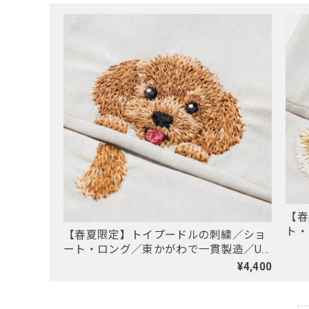
【春
ト・
【春夏限定】トイプードルの刺繍／ショ
UV
ート・ロング／東かがわで一貫製造／UV
ケア／コットン100％
¥4,400