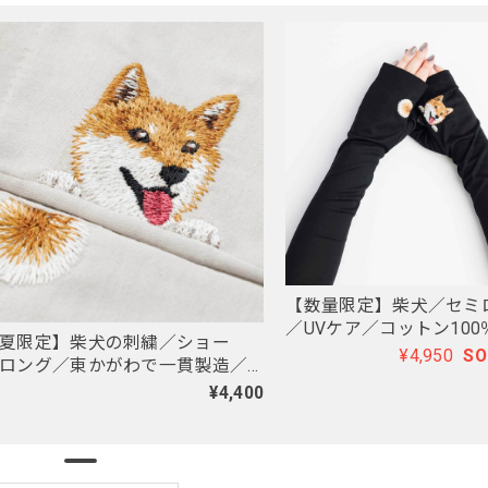
【数量限定】柴犬／セミ
／UVケア／コットン100
夏限定】柴犬の刺繍／ショー
モデル
¥4,950
SO
ロング／東かがわで一貫製造／
ケア／コットン100％
¥4,400