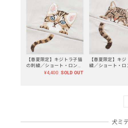
【春夏限定】キジトラ子猫
【春夏限定】キジ
の刺繍／ショート・ロング
繍／ショート・ロ
／東かがわで一貫製造／
かがわで一貫製造
¥4,400
SOLD OUT
UVケア／コットン100％
ア／コットン100
犬ミ