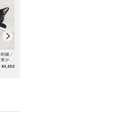
の刺繍／
【春夏限定】ハチワレ猫の
【旧モデル・数量限
／東かが
刺繍／ショート・ロング／
ジトラ親／セミロン
ケア／
東かがわで一貫製造／UV
UVケア／コットン10
¥4,400
¥4,400
ケア／コットン100％
¥4,455
SOL