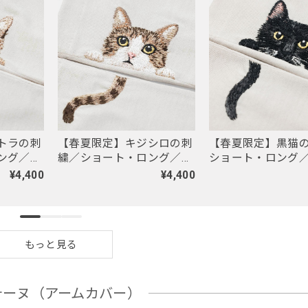
トラの刺
【春夏限定】キジシロの刺
【春夏限定】黒猫
ング／東
繍／ショート・ロング／東
ショート・ロング
／UVケ
かがわで一貫製造／UVケ
わで一貫製造／UV
¥4,400
¥4,400
％
ア／コットン100％
コットン100％
もっと見る
テーヌ（アームカバー）