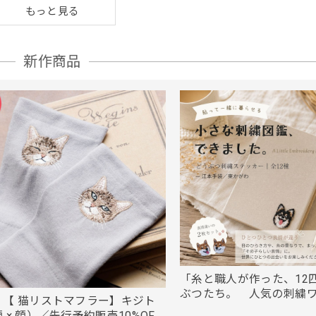
もっと見る
新作商品
「糸と職人が作った、12
ぶつたち。 人気の刺繍
！【 猫リストマフラー】キジト
／シール・アイロン2WAY
 × 顔）／先行予約販売10%OFF