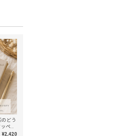
匹のどう
ワッペン
」
¥2,420