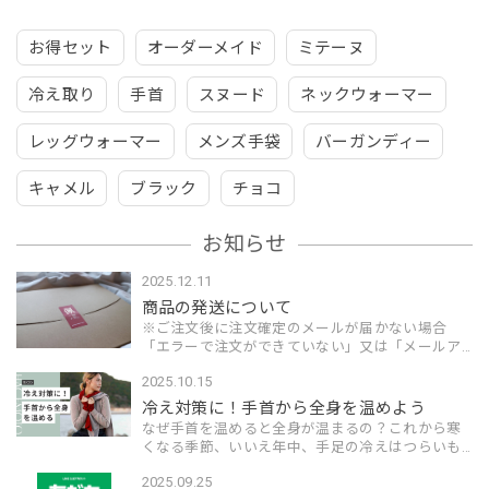
お得セット
オーダーメイド
ミテーヌ
冷え取り
手首
スヌード
ネックウォーマー
レッグウォーマー
メンズ手袋
バーガンディー
キャメル
ブラック
チョコ
お知らせ
2025.12.11
商品の発送について
※ご注文後に注文確定のメールが届かない場合
「エラーで注文ができていない」又は「メールア
ドレスが間違っている」可能性がありますので、
2025.10.15
ショップのメッセージよりご注文時のお名前とメ
ールアドレスをお知らせく...
冷え対策に！手首から全身を温めよう
なぜ手首を温めると全身が温まるの？これから寒
くなる季節、いいえ年中、手足の冷えはつらいも
のですよね。冷え性対策には、体の「3つの首」
2025.09.25
（首、手首、足首）を温めることが非常に効果的