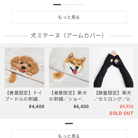
もっと見る
犬ミテーヌ（アームカバー）
【春夏限定】柴犬
【数量限定】柴犬
【春夏限定】トイ
の刺繍／ショー
／セミロング／UV
プードルの刺繍／
ト・ロング／東か
ケア／コットン
ショート・ロング
¥4,400
¥4,950
¥4,400
がわで一貫製造／
100％／新モデル
／東かがわで一貫
SOLD OUT
UVケア／コットン
製造／UVケア／コ
100％
ットン100％
もっと見る