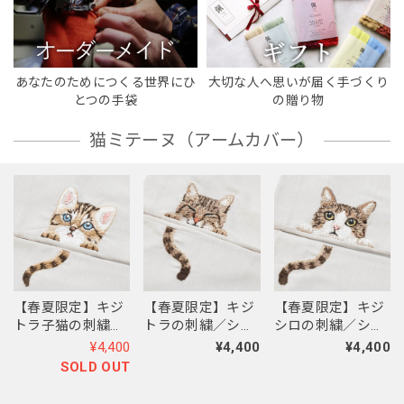
あなたのためにつくる世界にひ
大切な人へ思いが届く手づくり
とつの手袋
の贈り物
猫ミテーヌ（アームカバー）
【春夏限定】キジ
【春夏限定】キジ
【春夏限定】キジ
トラ子猫の刺繍／
トラの刺繍／ショ
シロの刺繍／ショ
ショート・ロング
ート・ロング／東
ート・ロング／東
¥4,400
¥4,400
¥4,400
／東かがわで一貫
かがわで一貫製造
かがわで一貫製造
SOLD OUT
製造／UVケア／コ
／UVケア／コット
／UVケア／コット
ットン100％
ン100％
ン100％