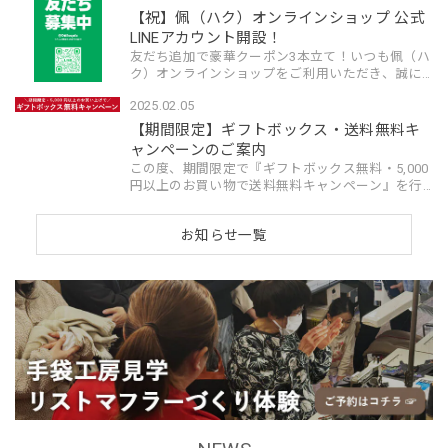
です。中でも手首は、全...
【祝】佩（ハク）オンラインショップ 公式
LINEアカウント開設！
友だち追加で豪華クーポン3本立て！いつも佩（ハ
ク）オンラインショップをご利用いただき、誠に
ありがとうございます。この度、佩（ハク）オン
2025.02.05
ラインショップは、公式LINEアカウントを開設い
たしました！新商品や...
【期間限定】ギフトボックス・送料無料キ
ャンペーンのご案内
この度、期間限定で『ギフトボックス無料・5,000
円以上のお買い物で送料無料キャンペーン』を行
います。大切な方へのプレゼントに、ぜひご利用
くださいませ！※必ず下記注意点をご確認くださ
お知らせ一覧
い！＼ギフトボックス...