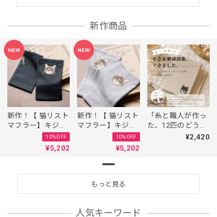
新作商品
新作！【 猫リスト
「糸と職人が作っ
新作！【 猫リスト
マフラー】キジト
た、12匹のどうぶ
マフラー】キジト
ラ（顔 × 顔）／先
つたち。 人気の
ラ（顔 × しっぽ）
¥2,420
10%OFF
10%OFF
行予約販売
刺繍ワッペン ／シ
／先行予約販売
¥5,202
¥5,202
10%OFF ／東かが
ール・アイロン
10%OFF ／東かが
わの手袋職人がつ
2WAY」
わの手袋職人がつ
くった
くった
もっと見る
人気キーワード