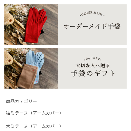
トイプードル可愛いです。 特に笑顔のトイプードル、主人
しから守る
から守るUVケア・
ームカバー・ハン
がスマホケースに貼って喜んでます。 ありがとうございま
ロングアームカバ
ドソックス
す。
ー
【春夏限定】キジトラ子猫の刺繍／ショート・ロング／東かがわで一貫製造／UVケア／コットン100％
ブラックレース
2026/07/24
黒レースしか在庫が無かったため、黒レースロングサイズを
注文。 黒が入荷したとのことで、黒ロングを注文したが、
一週間しても発送通知が来ない。おそらく在庫切れだったの
だろう。在庫切れなら在庫切れと表記して購入できないよう
にして欲しかったです。 楽しみにしていたのに、残念でた
まりません
商品カテゴリー
猫ミテーヌ（アームカバー）
【春夏限定】ハチワレ猫の刺繍／ショート・ロング／東かがわで一貫製造／UVケア／コットン100％
ブラック（黒）
2026/07/22
犬ミテーヌ（アームカバー）