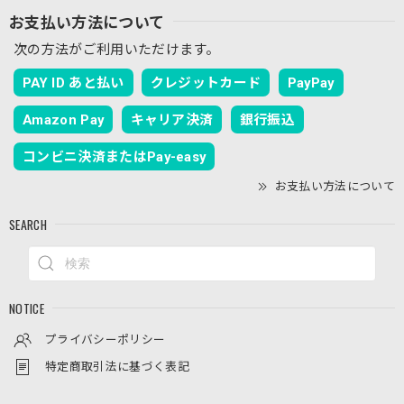
お支払い方法について
次の方法がご利用いただけます。
【春夏限定】キジトラ子猫の刺繍／ショート・ロング／東かがわで一貫製造／UVケア／コットン100％
ブラックレース
PAY ID あと払い
クレジットカード
PayPay
2026/07/19
Amazon Pay
キャリア決済
銀行振込
キジトラの刺繡がとてもかわいいのに加えてレースのアーム
カバーはとてもおしゃれで、空調が効きすぎた電車内や室内
コンビニ決済またはPay-easy
でも使いやすく大変気に入りました。
お支払い方法について
ご評価ありがとうございます！ キジトラの刺繍
SEARCH
やレースのデザインを「おしゃれ」と気に入っ
ていただけて大変嬉しいです。室内や電車内で
の冷房対策としてもお役に立てているようで何
よりでございます。 これからの季節もぜひたく
さんご活用いただけますと幸いです。
NOTICE
プライバシーポリシー
特定商取引法に基づく表記
【春夏限定】キジトラの刺繍／ショート・ロング／東かがわで一貫製造／UVケア／コットン100％