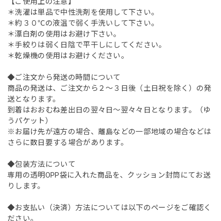
【ご使用上の注意】
＊洗濯は単品で中性洗剤を使用して下さい。
＊約３０℃の液温で弱く手洗いして下さい。
＊漂白剤の使用はお避け下さい。
＊手絞りは弱く日陰で平干しにしてください。
＊乾燥機の使用はお避けください。
◆ご注文から発送の時間について
商品の発送は、ご注文から２～３日後（土日祝を除く）の発
送となります。
到着はおおむね差出日の翌々日～翌々々日となります。（ゆ
うパケット）
※お届け先が遠方の場合、離島などの一部地域の場合などは
さらに数日要する場合があります。
◆包装方法について
専用の透明OPP袋に入れた商品を、クッション封筒にてお送
りします。
◆お支払い（決済）方法については以下のページをご確認く
ださい。