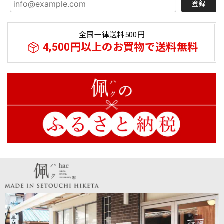
登録
【春夏限定】キジトラ子猫の刺繍／ショート・ロング／東かがわで一貫製造／UVケア／コットン100％
アッシュ（杢グレー）
2026/07/21
全国一律送料500円
商品について 総合～とても満足 ・キジトラの子猫の刺繍～
4,500円以上のお買物で送料無料
文句なくかわいいの一言に尽きる この暑さにもかかわら
ず、外出のテンション爆上がり ・機能～ＵＶ対応 ・綿
100％～肌に触れる感触は心地よい ※絹製品と今後
比較検討する予定、ポリエステルなど化繊は除外 ・50㎝の
長さが丁度良い、親指がはいるのでずれにくい ・早速な対
応～入金→即、貴社より入金確認、発送のメール→商品到着
私の実家が東かがわ市三本松にあり、数年前に家じまいをす
るまで、 40年以上、毎年香川に帰省しておりました。 引田
のほうもよくドライブし 白鳥のてぶくろ会館で手袋などを
買っていましたが 貴社のことは全く知りませんでした。 同
封のパンフレットも見せていただきましたが、 そういえば
私の水主の叔母も、 夏休みにいくと、 いつもミシンに向か
って手袋を縫う内職をしていたなあと 思い出します。 私の
懐かしい故郷で、 手袋という資源を使って、面白い商品をこ
れからもどん作ってください。 水主にあるお墓参りに行く
ときは、ぜひお店にお伺いします。 取り急ぎ お礼まで