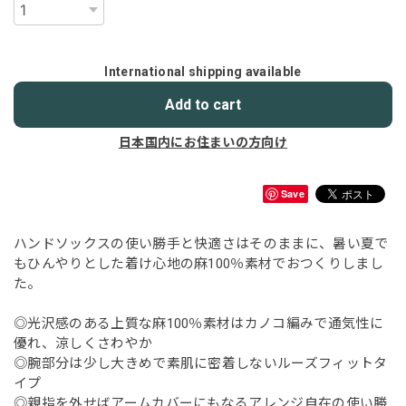
International shipping available
Add to cart
日本国内にお住まいの方向け
Save
ハンドソックスの使い勝手と快適さはそのままに、暑い夏で
もひんやりとした着け心地の麻100％素材でおつくりしまし
た。
◎光沢感のある上質な麻100％素材はカノコ編みで通気性に
優れ、涼しくさわやか
◎腕部分は少し大きめで素肌に密着しないルーズフィットタ
イプ
◎親指を外せばアームカバーにもなるアレンジ自在の使い勝