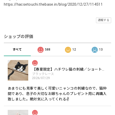
https://hacsetouchi.thebase.in/blog/2020/12/27/114511
通報する
ショップの評価
すべて
588
12
13
【春夏限定】ハチワレ猫の刺繍／ショート・ロング／東かがわで一貫製造／UVケア／コットン100％
ブラックレース
2026/07/29
あまりにも見事で美しく可愛いニャンコの刺繍なので、猫仲
間であり、息子の大切なお嫁ちゃんのプレゼント用に再購入
致しました。絶対気に入ってくれる✌️