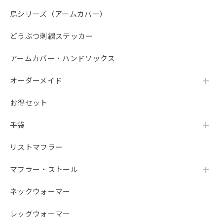
自宅のネコがハチワレなので、こちらを購入。 毎日暑く、
鳥シリーズ（アームカバー）
日焼け対策に使用しています。 サラッとしていて使い心地
は凄く良いです。 もう1つ購入したいのですが、売り切れて
どうぶつ刺繍ステッカー
おり 発売されるのを楽しみにしています。
アームカバー・ハンドソックス
ご評価ありがとうございます！ ご自宅のハチワ
レちゃんと同じ柄をお選びいただき、サラッと
オーダーメイド
した使い心地も気に入っていただけて大変嬉し
く思います。毎日のお出かけのお役に立ててい
お得セット
るようで何よりです。 また、追加でのご購入を
ご検討いただいているとのこと、誠にありがと
手袋
うございます。せっかく楽しみにしていただい
たにもかかわらず、現在売り切れとなっており
リストマフラー
ご不便をおかけし大変申し訳ございません。 再
入荷につきましては、商品の準備が整い次第シ
ョップにて順次再販を行ってまいりますので、
マフラー・ストール
楽しみにお待ちいただけますと幸いです。 これ
からもお客様に喜んでいただける商品をお届け
ネックウォーマー
できるよう努めてまいります。
レッグウォーマー