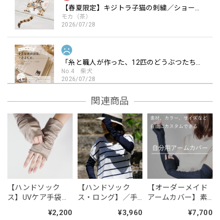
【春夏限定】キジトラ子猫の刺繍／ショート・ロング／東かがわで一貫製造／UVケア／コットン100％
モカ（茶）
2026/07/28
「糸と職人が作った、12匹のどうぶつたち。 人気の刺繍ワッペン ／シール・アイロン2WAY」
No.4 柴犬
2026/07/28
もう少し丁寧に作られているのかと思っていたら、大したこ
関連商品
となくてがっかりしました。動物の表情が表現力に欠けてい
ました。 現物が見たかったのでかがわ市引田の店に行きま
したが、工事中で見れなかった。営業中でないことを記載し
ておいて欲しかったです。ワッペンは金額の割に残念でし
た。
【ハンドソック
【ハンドソック
【オーダーメイド
「糸と職人が作った、12匹のどうぶつたち。 人気の刺繍ワッペン ／シール・アイロン2WAY」
ス】UVケア手袋／
ス・ロング】／手
アームカバー】素
No.10 トイプードル白
2026/07/27
手袋職人がつくっ
袋職人がつくった
材やサイズ感を選
¥2,200
¥3,960
¥7,700
た／手先まで日差
／手先まで日差し
べる自分好みのア