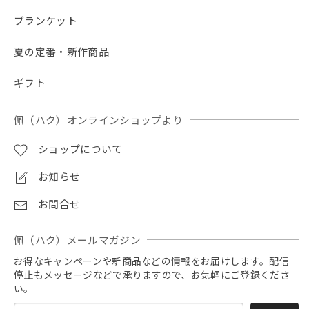
ブランケット
【春夏限定】キジトラ子猫の刺繍／ショート・ロング／東かがわで一貫製造／UVケア／コットン100％
アッシュ（杢グレー）
夏の定番・新作商品
2026/07/22
ギフト
刺繍があまりにも美し過ぎて使うのが勿体無い😣❗️付属の葉
っぱの形のチャーム？にほっこりしました。大切に使わせて
頂きます。酷暑なのでスタッフの皆様ご自愛ください。
佩（ハク）オンラインショップより
ショップについて
ご評価と大変あたたかいお気遣いのお言葉をい
ただき、誠にありがとうございます！ 刺繍の仕
お知らせ
上がりや、付属の葉っぱのチャーム（ブランド
タグ）まで喜んでいただけて、職人・スタッフ
お問合せ
一同大変嬉しく励みになります。 連日厳しい暑
さが続いておりますので、お客様もどうぞご自
佩（ハク）メールマガジン
愛いただき、おでかけの際にお役に立てれば幸
いです。
お得なキャンペーンや新商品などの情報をお届けします。配信
停止もメッセージなどで承りますので、お気軽にご登録くださ
い。