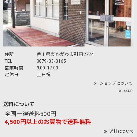
最高評価と心温まるメッセージをいただき、誠
にありがとうございます！ キジトラ刺繍や着用
感、さらには迅速な対応にご満足いただけて大
変嬉しく存じます。外出時の気分を上げるお手
伝いができ、職人冥利に尽きます。 また、ご実
家や白鳥・引田、内職のお話など、東かがわ市
の手袋産業にまつわる懐かしい思い出をお聞か
住所
香川県東かがわ市引田2724
せいただき、胸が熱くなりました。手袋の街の
TEL
0879-33-3165
歴史を支えてくださった地域の方々への感謝を
営業時間
9:00-17:00
改めて感じております。 故郷の地から、これか
らも喜んでいただけるモノづくりを続けてまい
定休日
土日祝
ります。お墓参りで香川にお越しの際は、ぜひ
ショップについて
お気軽にお立ち寄りくださいませ。お会いでき
MAP
る日を楽しみにしております。
送料について
全国一律送料500円
4,500円以上のお買物で送料無料
【春夏限定】トイプードルの刺繍／ショート・ロング／東かがわで一貫製造／UVケア／コットン100％
モカ（茶）
送料について
2026/07/20