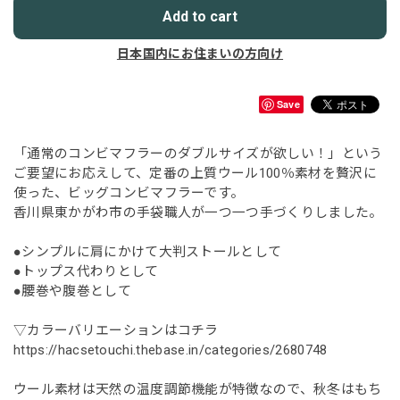
Add to cart
日本国内にお住まいの方向け
Save
「通常のコンビマフラーのダブルサイズが欲しい！」という
ご要望にお応えして、定番の上質ウール100％素材を贅沢に
使った、ビッグコンビマフラーです。
香川県東かがわ市の手袋職人が一つ一つ手づくりしました。
●シンプルに肩にかけて大判ストールとして
●トップス代わりとして
●腰巻や腹巻として
▽カラーバリエーションはコチラ
https://hacsetouchi.thebase.in/categories/2680748
ウール素材は天然の温度調節機能が特徴なので、秋冬はもち