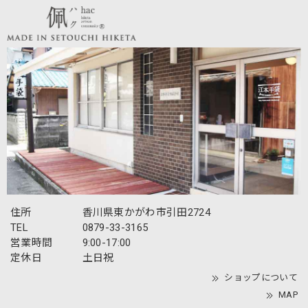
懐かしい故郷で、 手袋という資源を使って、面白い商品をこ
れからもどん作ってください。 水主にあるお墓参りに行く
ときは、ぜひお店にお伺いします。 取り急ぎ お礼まで
最高評価と心温まるメッセージをいただき、誠
にありがとうございます！ キジトラ刺繍や着用
感、さらには迅速な対応にご満足いただけて大
変嬉しく存じます。外出時の気分を上げるお手
伝いができ、職人冥利に尽きます。 また、ご実
家や白鳥・引田、内職のお話など、東かがわ市
の手袋産業にまつわる懐かしい思い出をお聞か
せいただき、胸が熱くなりました。手袋の街の
歴史を支えてくださった地域の方々への感謝を
改めて感じております。 故郷の地から、これか
住所
香川県東かがわ市引田2724
らも喜んでいただけるモノづくりを続けてまい
TEL
0879-33-3165
ります。お墓参りで香川にお越しの際は、ぜひ
営業時間
9:00-17:00
お気軽にお立ち寄りくださいませ。お会いでき
定休日
土日祝
る日を楽しみにしております。
ショップについて
MAP