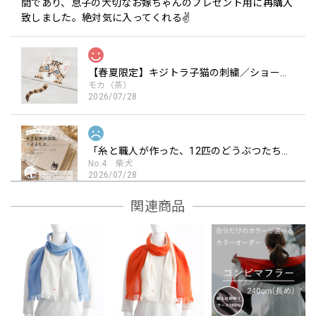
間であり、息子の大切なお嫁ちゃんのプレゼント用に再購入
致しました。絶対気に入ってくれる✌️
【春夏限定】キジトラ子猫の刺繍／ショート・ロング／東かがわで一貫製造／UVケア／コットン100％
モカ（茶）
2026/07/28
「糸と職人が作った、12匹のどうぶつたち。 人気の刺繍ワッペン ／シール・アイロン2WAY」
No.4 柴犬
2026/07/28
もう少し丁寧に作られているのかと思っていたら、大したこ
関連商品
となくてがっかりしました。動物の表情が表現力に欠けてい
ました。 現物が見たかったのでかがわ市引田の店に行きま
したが、工事中で見れなかった。営業中でないことを記載し
ておいて欲しかったです。ワッペンは金額の割に残念でし
た。