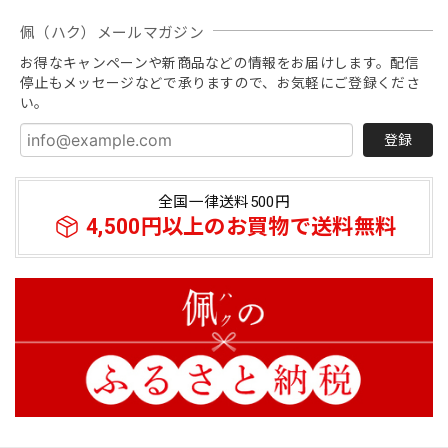
いです。
佩（ハク）メールマガジン
お得なキャンペーンや新商品などの情報をお届けします。配信
停止もメッセージなどで承りますので、お気軽にご登録くださ
【春夏限定】キジトラ子猫の刺繍／ショート・ロング／東かがわで一貫製造／UVケア／コットン100％
い。
アッシュ（杢グレー）
2026/07/21
登録
商品について 総合～とても満足 ・キジトラの子猫の刺繍～
文句なくかわいいの一言に尽きる この暑さにもかかわら
全国一律送料500円
ず、外出のテンション爆上がり ・機能～ＵＶ対応 ・綿
4,500円以上のお買物で送料無料
100％～肌に触れる感触は心地よい ※絹製品と今後
比較検討する予定、ポリエステルなど化繊は除外 ・50㎝の
長さが丁度良い、親指がはいるのでずれにくい ・早速な対
応～入金→即、貴社より入金確認、発送のメール→商品到着
私の実家が東かがわ市三本松にあり、数年前に家じまいをす
るまで、 40年以上、毎年香川に帰省しておりました。 引田
のほうもよくドライブし 白鳥のてぶくろ会館で手袋などを
買っていましたが 貴社のことは全く知りませんでした。 同
封のパンフレットも見せていただきましたが、 そういえば
私の水主の叔母も、 夏休みにいくと、 いつもミシンに向か
って手袋を縫う内職をしていたなあと 思い出します。 私の