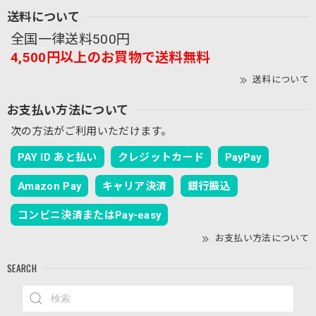
送料について
【春夏限定】トイプードルの刺繍／ショート・ロング／東かがわで一貫製造／UVケア／コットン100％
全国一律送料500円
モカ（茶）
2026/07/20
4,500円以上のお買物で送料無料
送料について
【春夏限定】キジトラ子猫の刺繍／ショート・ロング／東かがわで一貫製造／UVケア／コットン100％
お支払い方法について
ブラックレース
2026/07/19
次の方法がご利用いただけます。
キジトラの刺繡がとてもかわいいのに加えてレースのアーム
PAY ID あと払い
クレジットカード
PayPay
カバーはとてもおしゃれで、空調が効きすぎた電車内や室内
Amazon Pay
キャリア決済
銀行振込
でも使いやすく大変気に入りました。
コンビニ決済またはPay-easy
ご評価ありがとうございます！ キジトラの刺繍
お支払い方法について
やレースのデザインを「おしゃれ」と気に入っ
ていただけて大変嬉しいです。室内や電車内で
SEARCH
の冷房対策としてもお役に立てているようで何
よりでございます。 これからの季節もぜひたく
さんご活用いただけますと幸いです。