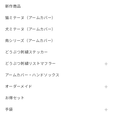
新作商品
【春夏限定】ハチワレ猫の刺繍／ショート・ロング／東かがわで一貫製造／UVケア／コットン100％
ブラック（黒）
2026/07/22
猫ミテーヌ（アームカバー）
自宅のネコがハチワレなので、こちらを購入。 毎日暑く、
犬ミテーヌ（アームカバー）
日焼け対策に使用しています。 サラッとしていて使い心地
は凄く良いです。 もう1つ購入したいのですが、売り切れて
鳥シリーズ（アームカバー）
おり 発売されるのを楽しみにしています。
どうぶつ刺繍ステッカー
ご評価ありがとうございます！ ご自宅のハチワ
レちゃんと同じ柄をお選びいただき、サラッと
どうぶつ刺繍リストマフラー
した使い心地も気に入っていただけて大変嬉し
く思います。毎日のお出かけのお役に立ててい
アームカバー・ハンドソックス
るようで何よりです。 また、追加でのご購入を
ご検討いただいているとのこと、誠にありがと
オーダーメイド
うございます。せっかく楽しみにしていただい
たにもかかわらず、現在売り切れとなっており
お得セット
ご不便をおかけし大変申し訳ございません。 再
入荷につきましては、商品の準備が整い次第シ
ョップにて順次再販を行ってまいりますので、
手袋