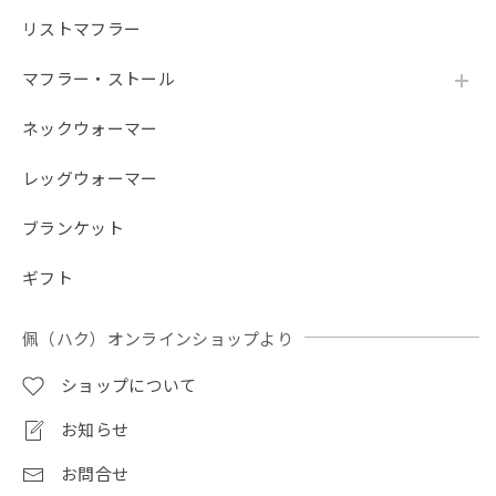
楽しみにお待ちいただけますと幸いです。 これ
からもお客様に喜んでいただける商品をお届け
リストマフラー
できるよう努めてまいります。
マフラー・ストール
ネックウォーマー
【春夏限定】キジトラ子猫の刺繍／ショート・ロング／東かがわで一貫製造／UVケア／コットン100％
アッシュ（杢グレー）
レッグウォーマー
2026/07/22
ブランケット
刺繍があまりにも美し過ぎて使うのが勿体無い😣❗️付属の葉
っぱの形のチャーム？にほっこりしました。大切に使わせて
ギフト
頂きます。酷暑なのでスタッフの皆様ご自愛ください。
佩（ハク）オンラインショップより
ご評価と大変あたたかいお気遣いのお言葉をい
ただき、誠にありがとうございます！ 刺繍の仕
ショップについて
上がりや、付属の葉っぱのチャーム（ブランド
タグ）まで喜んでいただけて、職人・スタッフ
お知らせ
一同大変嬉しく励みになります。 連日厳しい暑
さが続いておりますので、お客様もどうぞご自
お問合せ
愛いただき、おでかけの際にお役に立てれば幸