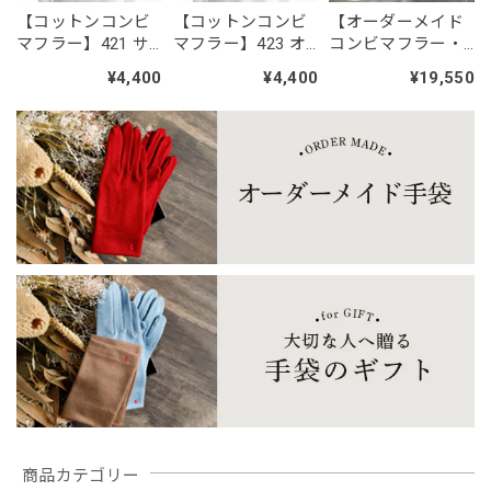
【コットンコンビ
【コットンコンビ
【オーダーメイド
「糸と職人が作った、12匹のどうぶつたち。 人気の刺繍ワッペン ／シール・アイロン2WAY」
マフラー】421 サ
マフラー】423 オ
コンビマフラー・
No.10 トイプードル白
2026/07/27
ックスブルー×アイ
レンジ×キナリ ／
ストール】２４０
¥4,400
¥4,400
¥19,550
ボリー／オーガニ
オーガニックスー
ｃｍ／自分だけの
トイプードル可愛いです。 特に笑顔のトイプードル、主人
ックスーピマコッ
ピマコットン
カラーで長さも選
がスマホケースに貼って喜んでます。 ありがとうございま
トン100％・UVカ
100％・UVカッ
べる「カスタムカ
す。
ット・今治タオル
ト・今治タオル
ラーオーダー」／
ウール100%
【春夏限定】キジトラ子猫の刺繍／ショート・ロング／東かがわで一貫製造／UVケア／コットン100％
ブラックレース
2026/07/24
黒レースしか在庫が無かったため、黒レースロングサイズを
注文。 黒が入荷したとのことで、黒ロングを注文したが、
一週間しても発送通知が来ない。おそらく在庫切れだったの
だろう。在庫切れなら在庫切れと表記して購入できないよう
にして欲しかったです。 楽しみにしていたのに、残念でた
まりません
商品カテゴリー