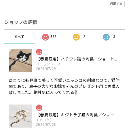
通報する
ショップの評価
すべて
588
12
13
【春夏限定】ハチワレ猫の刺繍／ショート・ロング／東かがわで一貫製造／UVケア／コットン100％
ブラックレース
2026/07/29
あまりにも見事で美しく可愛いニャンコの刺繍なので、猫仲
間であり、息子の大切なお嫁ちゃんのプレゼント用に再購入
致しました。絶対気に入ってくれる✌️
【春夏限定】キジトラ子猫の刺繍／ショート・ロング／東かがわで一貫製造／UVケア／コットン100％
モカ（茶）
2026/07/28