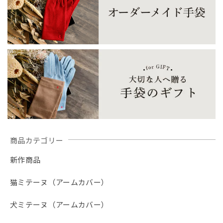
【春夏限定】キジトラ子猫の刺繍／ショート・ロング／東かがわで一貫製造／UVケア／コットン100％
ブラックレース
2026/07/24
黒レースしか在庫が無かったため、黒レースロングサイズを
注文。 黒が入荷したとのことで、黒ロングを注文したが、
一週間しても発送通知が来ない。おそらく在庫切れだったの
だろう。在庫切れなら在庫切れと表記して購入できないよう
にして欲しかったです。 楽しみにしていたのに、残念でた
まりません
商品カテゴリー
新作商品
【春夏限定】ハチワレ猫の刺繍／ショート・ロング／東かがわで一貫製造／UVケア／コットン100％
ブラック（黒）
2026/07/22
猫ミテーヌ（アームカバー）
自宅のネコがハチワレなので、こちらを購入。 毎日暑く、
犬ミテーヌ（アームカバー）
日焼け対策に使用しています。 サラッとしていて使い心地
は凄く良いです。 もう1つ購入したいのですが、売り切れて