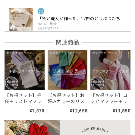
「糸と職人が作った、12匹のどうぶつたち。 人気の刺繍ワッペン ／シール・アイロン2WAY」
No.4 柴犬
2026/07/28
もう少し丁寧に作られているのかと思っていたら、大したこ
関連商品
となくてがっかりしました。動物の表情が表現力に欠けてい
ました。 現物が見たかったのでかがわ市引田の店に行きま
したが、工事中で見れなかった。営業中でないことを記載し
ておいて欲しかったです。ワッペンは金額の割に残念でし
た。
【お得セット】手
【お得セット】お
【お得セット】コ
「糸と職人が作った、12匹のどうぶつたち。 人気の刺繍ワッペン ／シール・アイロン2WAY」
袋＋リストマフラ
好みカラーのリス
ンビマフラー＋リ
No.10 トイプードル白
2026/07/27
ー／お好みのカラ
トマフラー5双セッ
ストマフラー／お
¥7,370
¥12,650
¥11,850
ーを組み合わせる2
ト／通常購入より
好みカラーを組み
トイプードル可愛いです。 特に笑顔のトイプードル、主人
点セット
2,000円以上お得
合わせる2点セット
がスマホケースに貼って喜んでます。 ありがとうございま
／通常購入より
す。
1,000円以上お得