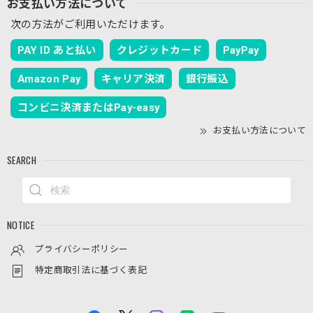
お支払い方法について
ブラックレース
2026/07/19
次の方法がご利用いただけます。
キジトラの刺繡がとてもかわいいのに加えてレースのアーム
PAY ID あと払い
クレジットカード
PayPay
カバーはとてもおしゃれで、空調が効きすぎた電車内や室内
Amazon Pay
キャリア決済
銀行振込
でも使いやすく大変気に入りました。
コンビニ決済またはPay-easy
ご評価ありがとうございます！ キジトラの刺繍
お支払い方法について
やレースのデザインを「おしゃれ」と気に入っ
ていただけて大変嬉しいです。室内や電車内で
SEARCH
の冷房対策としてもお役に立てているようで何
よりでございます。 これからの季節もぜひたく
さんご活用いただけますと幸いです。
NOTICE
プライバシーポリシー
【春夏限定】キジトラの刺繍／ショート・ロング／東かがわで一貫製造／UVケア／コットン100％
ブラック（黒）
特定商取引法に基づく表記
2026/07/13
猫好きです！猫の刺繍がとても可愛いいです！ネットでこの