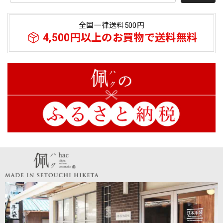
商品について 総合～とても満足 ・キジトラの子猫の刺繍～
文句なくかわいいの一言に尽きる この暑さにもかかわら
全国一律送料500円
ず、外出のテンション爆上がり ・機能～ＵＶ対応 ・綿
4,500円以上のお買物で送料無料
100％～肌に触れる感触は心地よい ※絹製品と今後
比較検討する予定、ポリエステルなど化繊は除外 ・50㎝の
長さが丁度良い、親指がはいるのでずれにくい ・早速な対
応～入金→即、貴社より入金確認、発送のメール→商品到着
私の実家が東かがわ市三本松にあり、数年前に家じまいをす
るまで、 40年以上、毎年香川に帰省しておりました。 引田
のほうもよくドライブし 白鳥のてぶくろ会館で手袋などを
買っていましたが 貴社のことは全く知りませんでした。 同
封のパンフレットも見せていただきましたが、 そういえば
私の水主の叔母も、 夏休みにいくと、 いつもミシンに向か
って手袋を縫う内職をしていたなあと 思い出します。 私の
懐かしい故郷で、 手袋という資源を使って、面白い商品をこ
れからもどん作ってください。 水主にあるお墓参りに行く
ときは、ぜひお店にお伺いします。 取り急ぎ お礼まで
最高評価と心温まるメッセージをいただき、誠
にありがとうございます！ キジトラ刺繍や着用