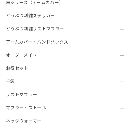
鳥シリーズ（アームカバー）
おり 発売されるのを楽しみにしています。
どうぶつ刺繍ステッカー
ご評価ありがとうございます！ ご自宅のハチワ
レちゃんと同じ柄をお選びいただき、サラッと
どうぶつ刺繍リストマフラー
した使い心地も気に入っていただけて大変嬉し
く思います。毎日のお出かけのお役に立ててい
アームカバー・ハンドソックス
るようで何よりです。 また、追加でのご購入を
ご検討いただいているとのこと、誠にありがと
オーダーメイド
うございます。せっかく楽しみにしていただい
たにもかかわらず、現在売り切れとなっており
お得セット
ご不便をおかけし大変申し訳ございません。 再
入荷につきましては、商品の準備が整い次第シ
ョップにて順次再販を行ってまいりますので、
手袋
楽しみにお待ちいただけますと幸いです。 これ
からもお客様に喜んでいただける商品をお届け
リストマフラー
できるよう努めてまいります。
マフラー・ストール
ネックウォーマー
【春夏限定】キジトラ子猫の刺繍／ショート・ロング／東かがわで一貫製造／UVケア／コットン100％