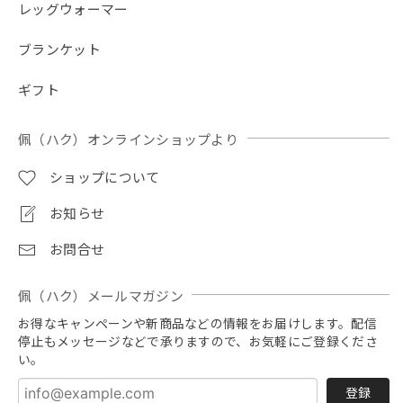
アッシュ（杢グレー）
レッグウォーマー
2026/07/22
ブランケット
刺繍があまりにも美し過ぎて使うのが勿体無い😣❗️付属の葉
っぱの形のチャーム？にほっこりしました。大切に使わせて
ギフト
頂きます。酷暑なのでスタッフの皆様ご自愛ください。
佩（ハク）オンラインショップより
ご評価と大変あたたかいお気遣いのお言葉をい
ただき、誠にありがとうございます！ 刺繍の仕
ショップについて
上がりや、付属の葉っぱのチャーム（ブランド
タグ）まで喜んでいただけて、職人・スタッフ
お知らせ
一同大変嬉しく励みになります。 連日厳しい暑
さが続いておりますので、お客様もどうぞご自
お問合せ
愛いただき、おでかけの際にお役に立てれば幸
いです。
佩（ハク）メールマガジン
お得なキャンペーンや新商品などの情報をお届けします。配信
停止もメッセージなどで承りますので、お気軽にご登録くださ
【春夏限定】キジトラ子猫の刺繍／ショート・ロング／東かがわで一貫製造／UVケア／コットン100％
い。
アッシュ（杢グレー）
2026/07/21
登録