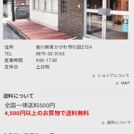
感、さらには迅速な対応にご満足いただけて大
変嬉しく存じます。外出時の気分を上げるお手
伝いができ、職人冥利に尽きます。 また、ご実
家や白鳥・引田、内職のお話など、東かがわ市
の手袋産業にまつわる懐かしい思い出をお聞か
せいただき、胸が熱くなりました。手袋の街の
歴史を支えてくださった地域の方々への感謝を
改めて感じております。 故郷の地から、これか
住所
香川県東かがわ市引田2724
らも喜んでいただけるモノづくりを続けてまい
TEL
0879-33-3165
ります。お墓参りで香川にお越しの際は、ぜひ
営業時間
9:00-17:00
お気軽にお立ち寄りくださいませ。お会いでき
定休日
土日祝
る日を楽しみにしております。
ショップについて
MAP
送料について
【春夏限定】トイプードルの刺繍／ショート・ロング／東かがわで一貫製造／UVケア／コットン100％
全国一律送料500円
モカ（茶）
2026/07/20
4,500円以上のお買物で送料無料
送料について
【春夏限定】キジトラ子猫の刺繍／ショート・ロング／東かがわで一貫製造／UVケア／コットン100％