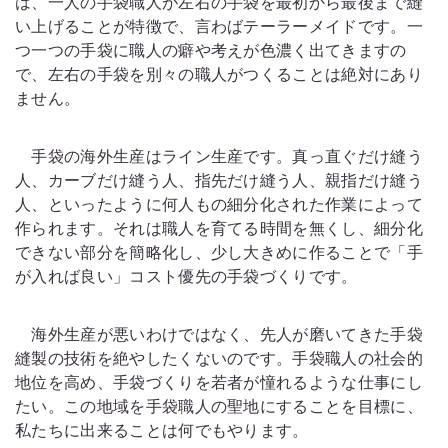
は、一人の手袋職人が左右の手袋を最初から最後まで縫
い上げることが特徴で、言わばテーラーメイドです。一
つ一つの手袋に職人の癖や考えが色濃く出てきますの
で、左右の手袋を別々の職人がつくることは絶対にあり
ません。
手袋の海外生産はライン生産です。真っ直ぐだけ縫う
人、カーブだけ縫う人、指先だけ縫う人、親指だけ縫う
人、といったように何人もの細分化された作業によって
作られます。それは職人を育てる時間を無くし、細分化
できない部分を簡略化し、少し大きめに作ることで「手
が入れば良い」コスト優先の手袋づくりです。
海外生産が悪いわけではなく、先人が磨いてきた手袋
縫製の技術を絶やしたくないのです。手袋職人の社会的
地位を高め、手袋づくりを若者が憧れるような仕事にし
たい。この地域を手袋職人の聖地にすることを目標に、
私たちに出来ることは何でもやります。