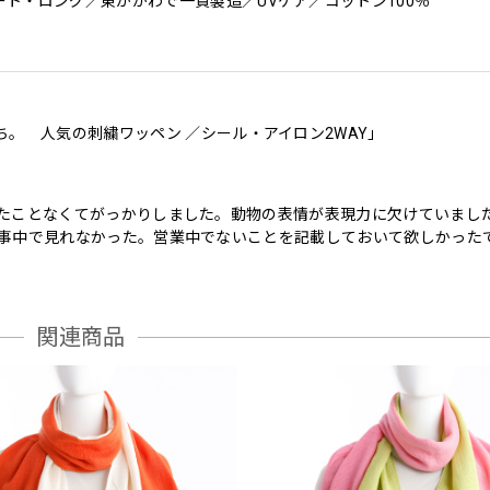
ト・ロング／東かがわで一貫製造／UVケア／コットン100％
ち。 人気の刺繍ワッペン ／シール・アイロン2WAY」
たことなくてがっかりしました。動物の表情が表現力に欠けていました
事中で見れなかった。営業中でないことを記載しておいて欲しかった
関連商品
ち。 人気の刺繍ワッペン ／シール・アイロン2WAY」
人がスマホケースに貼って喜んでます。 ありがとうございます。