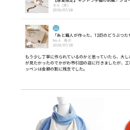
【春夏限定】キジトラ子猫の刺繍／ショー
モカ（茶）
2026/07/28
「糸と職人が作った、12匹のどうぶつた
No.4 柴犬
2026/07/28
もう少し丁寧に作られているのかと思っていたら、大し
が見たかったのでかがわ市引田の店に行きましたが、工
ッペンは金額の割に残念でした。
「糸と職人が作った、12匹のどうぶつた
No.10 トイプードル白
2026/07/27
トイプードル可愛いです。 特に笑顔のトイプードル、主