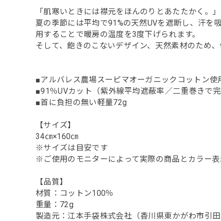
「肌寒いときには襟元をほんのりとあたたかく。」
夏の季節には平均で91%の天然UVを遮断し、汗
用することで暖房の温度を3度下げられます。
そして、飽きのこないデザイン、天然素材のため、
■アルバレス農場スーピマオーガニックコットン使
■91％UVカット（紫外線平均遮蔽率／二重巻きで
■首に負担の無い軽量72g
【サイズ】
34㎝×160㎝
※サイズは目安です
※ご使用のモニターによって実際の商品とカラー表
【品質】
材質：コットン100％
重量：72g
製造元：江本手袋株式会社（香川県東かがわ市引田2