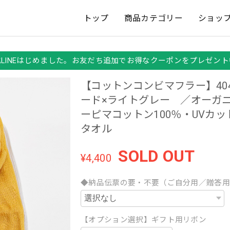
トップ
商品カテゴリー
ショッ
式LINEはじめました。お友だち追加でお得なクーポンをプレゼント
【コットンコンビマフラー】40
ード×ライトグレー ／オーガ
ーピマコットン100％・UVカ
タオル
SOLD OUT
¥4,400
◆納品伝票の要・不要（ご自分用／贈答
【オプション選択】ギフト用リボン