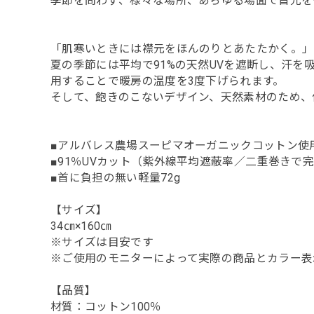
季節を問わず、様々な場所、あらゆる場面で首元を
「肌寒いときには襟元をほんのりとあたたかく。」
夏の季節には平均で91%の天然UVを遮断し、汗
用することで暖房の温度を3度下げられます。
そして、飽きのこないデザイン、天然素材のため、
■アルバレス農場スーピマオーガニックコットン使
■91％UVカット（紫外線平均遮蔽率／二重巻きで
■首に負担の無い軽量72g
【サイズ】
34㎝×160㎝
※サイズは目安です
※ご使用のモニターによって実際の商品とカラー表
【品質】
材質：コットン100％