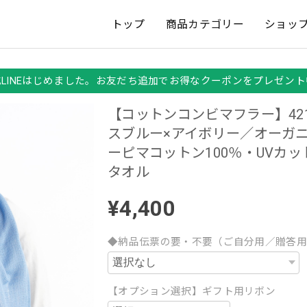
トップ
商品カテゴリー
ショッ
式LINEはじめました。お友だち追加でお得なクーポンをプレゼント
【コットンコンビマフラー】42
スブルー×アイボリー／オーガ
ーピマコットン100％・UVカ
タオル
¥4,400
◆納品伝票の要・不要（ご自分用／贈答
【オプション選択】ギフト用リボン