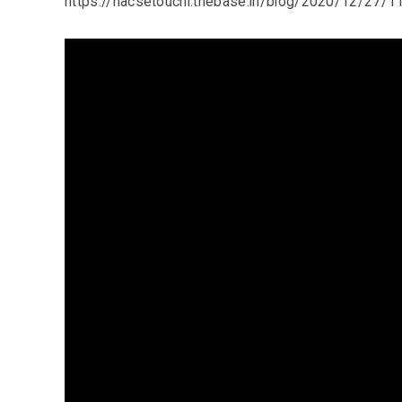
https://hacsetouchi.thebase.in/blog/2020/12/27/