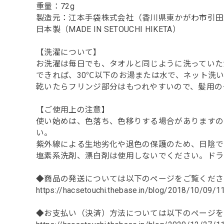
重量：72g
製造元：江本手袋株式会社（香川県東かがわ市引田2
日本製（MADE IN SETOUCHI HIKETA）
【洗濯について】
お洗濯は毎日でも、タオルと同じように洗っていた
できれば、30℃以下のお湯または水で、ネット洗
乾いたらフリンジ部分はもつれやすいので、髪用の
【ご使用上の注意】
使い始めは、色落ち、色移りする場合がありますの
い。
紫外線による生地劣化や退色の保護のため、日陰で
塩素系洗剤、漂白剤は使用しないでください。ドラ
◆商品の発送については以下のページをご覧くださ
https://hacsetouchi.thebase.in/blog/2018/10/09/
◆お支払い（決済）方法については以下のページを