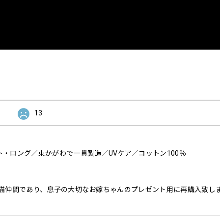
13
・ロング／東かがわで一貫製造／UVケア／コットン100％
猫仲間であり、息子の大切なお嫁ちゃんのプレゼント用に再購入致し