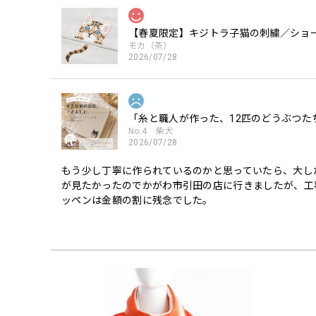
【春夏限定】キジトラ子猫の刺繍／ショー
モカ（茶）
2026/07/28
「糸と職人が作った、12匹のどうぶつた
No.4 柴犬
2026/07/28
もう少し丁寧に作られているのかと思っていたら、大し
が見たかったのでかがわ市引田の店に行きましたが、工
ッペンは金額の割に残念でした。
「糸と職人が作った、12匹のどうぶつた
No.10 トイプードル白
2026/07/27
トイプードル可愛いです。 特に笑顔のトイプードル、主