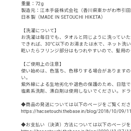
重量：72g
製造元：江本手袋株式会社（香川県東かがわ市引田2
日本製（MADE IN SETOUCHI HIKETA）
【洗濯について】
お洗濯は毎日でも、タオルと同じように洗っていた
できれば、30℃以下のお湯または水で、ネット洗
乾いたらフリンジ部分はもつれやすいので、髪用の
【ご使用上の注意】
使い始めは、色落ち、色移りする場合がありますの
い。
紫外線による生地劣化や退色の保護のため、日陰で
塩素系洗剤、漂白剤は使用しないでください。ドラ
◆商品の発送については以下のページをご覧くださ
https://hacsetouchi.thebase.in/blog/2018/10/09/
◆お支払い（決済）方法については以下のページを