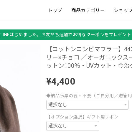
トップ
商品カテゴリー
ショッ
式LINEはじめました。お友だち追加でお得なクーポンをプレゼント
【コットンコンビマフラー】442
リー×チョコ ／オーガニックス
ットン100％・UVカット・今治
¥4,400
◆納品伝票の要・不要（ご自分用／贈答
【オプション選択】ギフト用リボン