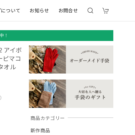
プについて
お知らせ
お問合せ
中！
 アイボ
ーピマコ
タオル
用）
商品カテゴリー
新作商品