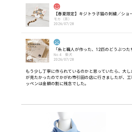
【春夏限定】キジトラ子猫の刺繍／ショー
モカ（茶）
2026/07/28
「糸と職人が作った、12匹のどうぶつた
No.4 柴犬
2026/07/28
もう少し丁寧に作られているのかと思っていたら、大し
が見たかったのでかがわ市引田の店に行きましたが、工
ッペンは金額の割に残念でした。
「糸と職人が作った、12匹のどうぶつた
No.10 トイプードル白
2026/07/27
トイプードル可愛いです。 特に笑顔のトイプードル、主