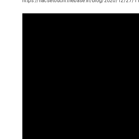
https://hacsetouchi.thebase.in/blog/2020/12/27/