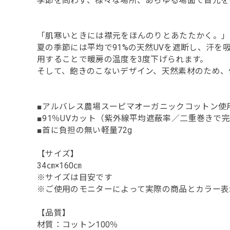
季節を問わず、様々な場所、あらゆる場面で首元を
「肌寒いときには襟元をほんのりとあたたかく。」
夏の季節には平均で91%の天然UVを遮断し、汗
用することで暖房の温度を3度下げられます。
そして、飽きのこないデザイン、天然素材のため、
■アルバレス農場スーピマオーガニックコットン使
■91％UVカット（紫外線平均遮蔽率／二重巻きで
■首に負担の無い軽量72g
【サイズ】
34㎝×160㎝
※サイズは目安です
※ご使用のモニターによって実際の商品とカラー表
【品質】
材質：コットン100％