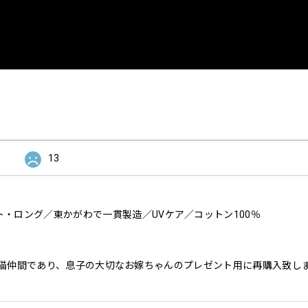
13
・ロング／東かがわで一貫製造／UVケア／コットン100％
猫仲間であり、息子の大切なお嫁ちゃんのプレゼント用に再購入致し